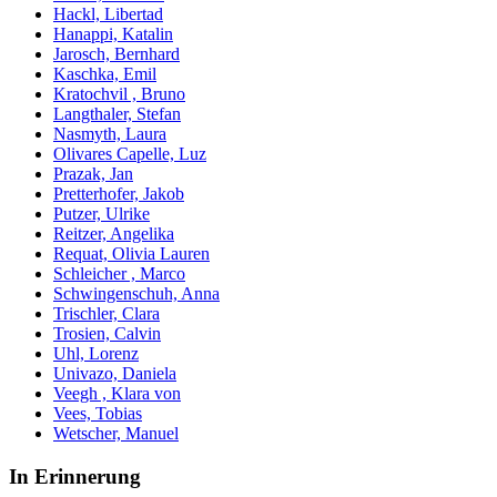
Hackl, Libertad
Hanappi, Katalin
Jarosch, Bernhard
Kaschka, Emil
Kratochvil , Bruno
Langthaler, Stefan
Nasmyth, Laura
Olivares Capelle, Luz
Prazak, Jan
Pretterhofer, Jakob
Putzer, Ulrike
Reitzer, Angelika
Requat, Olivia Lauren
Schleicher , Marco
Schwingenschuh, Anna
Trischler, Clara
Trosien, Calvin
Uhl, Lorenz
Univazo, Daniela
Veegh , Klara von
Vees, Tobias
Wetscher, Manuel
In Erinnerung