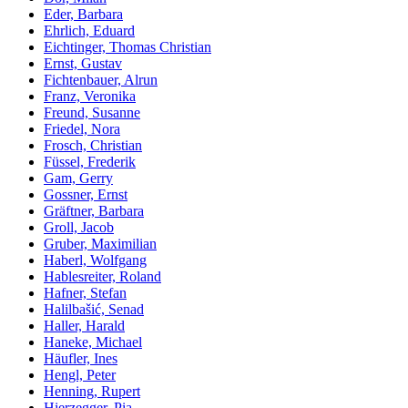
Eder, Barbara
Ehrlich, Eduard
Eichtinger, Thomas Christian
Ernst, Gustav
Fichtenbauer, Alrun
Franz, Veronika
Freund, Susanne
Friedel, Nora
Frosch, Christian
Füssel, Frederik
Gam, Gerry
Gossner, Ernst
Gräftner, Barbara
Groll, Jacob
Gruber, Maximilian
Haberl, Wolfgang
Hablesreiter, Roland
Hafner, Stefan
Halilbašić, Senad
Haller, Harald
Haneke, Michael
Häufler, Ines
Hengl, Peter
Henning, Rupert
Hierzegger, Pia