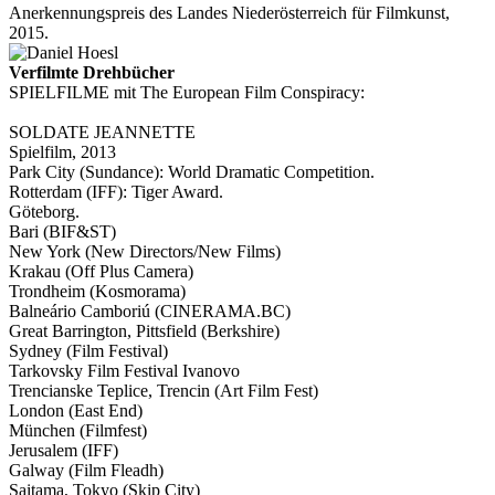
Anerkennungspreis des Landes Niederösterreich für Filmkunst,
2015.
Verfilmte Drehbücher
SPIELFILME mit The European Film Conspiracy:
SOLDATE JEANNETTE
Spielfilm, 2013
Park City (Sundance): World Dramatic Competition.
Rotterdam (IFF): Tiger Award.
Göteborg.
Bari (BIF&ST)
New York (New Directors/New Films)
Krakau (Off Plus Camera)
Trondheim (Kosmorama)
Balneário Camboriú (CINERAMA.BC)
Great Barrington, Pittsfield (Berkshire)
Sydney (Film Festival)
Tarkovsky Film Festival Ivanovo
Trencianske Teplice, Trencin (Art Film Fest)
London (East End)
München (Filmfest)
Jerusalem (IFF)
Galway (Film Fleadh)
Saitama, Tokyo (Skip City)