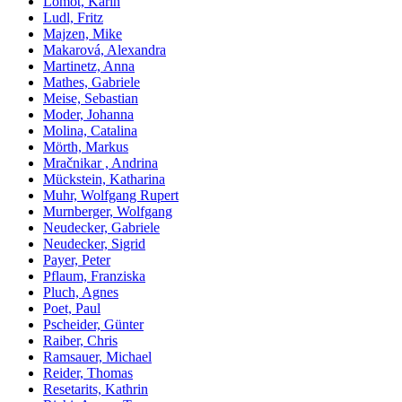
Lomot, Karin
Ludl, Fritz
Majzen, Mike
Makarová, Alexandra
Martinetz, Anna
Mathes, Gabriele
Meise, Sebastian
Moder, Johanna
Molina, Catalina
Mörth, Markus
Mračnikar , Andrina
Mückstein, Katharina
Muhr, Wolfgang Rupert
Murnberger, Wolfgang
Neudecker, Gabriele
Neudecker, Sigrid
Payer, Peter
Pflaum, Franziska
Pluch, Agnes
Poet, Paul
Pscheider, Günter
Raiber, Chris
Ramsauer, Michael
Reider, Thomas
Resetarits, Kathrin