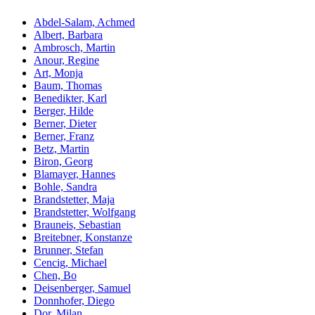
Abdel-Salam, Achmed
Albert, Barbara
Ambrosch, Martin
Anour, Regine
Art, Monja
Baum, Thomas
Benedikter, Karl
Berger, Hilde
Berner, Dieter
Berner, Franz
Betz, Martin
Biron, Georg
Blamayer, Hannes
Bohle, Sandra
Brandstetter, Maja
Brandstetter, Wolfgang
Brauneis, Sebastian
Breitebner, Konstanze
Brunner, Stefan
Cencig, Michael
Chen, Bo
Deisenberger, Samuel
Donnhofer, Diego
Dor, Milan