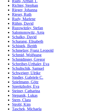
Riahi, Arman T.
Richter, Stephan
Rieger, Johanna
Rieser, Ruth
Rudy, Marlene
Rühm, David
Ruzowitzky, Stefan
Salomonowitz, Anja
Schalko, David
Scharang, Elisabeth
Schistek, Berith
Schmelzer, Franz Leopold
Schmid, Wolfgang
Schmidinger, Gregor
Schreiber-Urthaler, Eva
Schultschik, Samuel
Schweiger, Ulrike
Sindler, Gabriele C.
Spielmann, Götz
Spreitzhofer, Eva
Steiner, Catharina
Stepanik, Lukas
Stern, Clara
Strobl, Kim
Taschek, Michaela