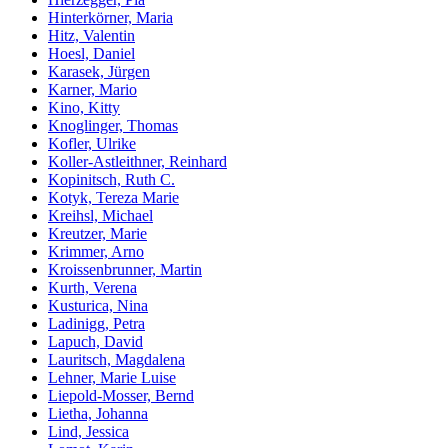
Hinterkörner, Maria
Hitz, Valentin
Hoesl, Daniel
Karasek, Jürgen
Karner, Mario
Kino, Kitty
Knoglinger, Thomas
Kofler, Ulrike
Koller-Astleithner, Reinhard
Kopinitsch, Ruth C.
Kotyk, Tereza Marie
Kreihsl, Michael
Kreutzer, Marie
Krimmer, Arno
Kroissenbrunner, Martin
Kurth, Verena
Kusturica, Nina
Ladinigg, Petra
Lapuch, David
Lauritsch, Magdalena
Lehner, Marie Luise
Liepold-Mosser, Bernd
Lietha, Johanna
Lind, Jessica