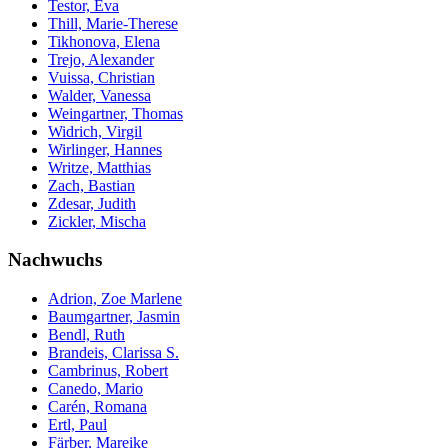
Testor, Eva
Thill, Marie-Therese
Tikhonova, Elena
Trejo, Alexander
Vuissa, Christian
Walder, Vanessa
Weingartner, Thomas
Widrich, Virgil
Wirlinger, Hannes
Writze, Matthias
Zach, Bastian
Zdesar, Judith
Zickler, Mischa
Nachwuchs
Adrion, Zoe Marlene
Baumgartner, Jasmin
Bendl, Ruth
Brandeis, Clarissa S.
Cambrinus, Robert
Canedo, Mario
Carén, Romana
Ertl, Paul
Färber, Mareike