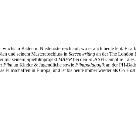
chs in Baden in Niederösterreich auf, wo er auch heute lebt. Er arbei
Wien und seinem Masterabschluss in
Screenwriting
an der The London F
er mit seinem Spielfilmprojekt
MAHR
bei den SLASH Campfire Tales
er
Film
an Kinder & Jugendliche sowie
Filmpädagogik
an der PH-Bade
das Filmschaffen in Europa, und ist bis heute immer wieder als Co-Host