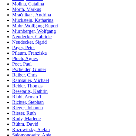
Molina, Catalina
Mörth, Markus
Mračnikar , Andrina
Mückstein, Katharina
Muhr, Wolfgang Rupert
Murnberger, Wolfgang
Neudecker, Gabriele
Neudecker, Sigrid
Payer, Peter
Pflaum, Franziska
Pluch, Agnes
Poet, Paul
Pscheider, Günter
Raiber, Chris
Ramsauer, Michael
Reider, Thomas
Resetarits, Kathrin
Riahi, Arman T.
Richter, Stephan
Rieger, Johanna
Rieser, Ruth
Rudy, Marlene
Rühm, David
Ruzowitzky, Stefan
Salomonowitz, Anja