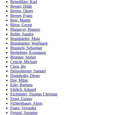
Benedikter, Karl
Berger, Hilde
Berner, Dieter
Berner, Franz
Betz, Martin
Biron, Georg
Blamayer, Hannes
Bohle, Sandra
Brandstetter, Maja
Brandstetter, Wolfgang
Brauneis, Sebastian
Breitebner, Konstanze
Brunner, Stefan
Cencig, Michael
Chen, Bo
Deisenberger, Samuel
Donnhofer, Diego
Dor, Milan
Eder, Barbara
Ehrlich, Eduard
Eichtinger, Thomas Christian
Ernst, Gustav
Fichtenbauer, Alrun
Franz, Veronika
Freund, Susanne