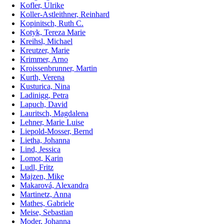
Kofler, Ulrike
Koller-Astleithner, Reinhard
Kopinitsch, Ruth C.
Kotyk, Tereza Marie
Kreihsl, Michael
Kreutzer, Marie
Krimmer, Arno
Kroissenbrunner, Martin
Kurth, Verena
Kusturica, Nina
Ladinigg, Petra
Lapuch, David
Lauritsch, Magdalena
Lehner, Marie Luise
Liepold-Mosser, Bernd
Lietha, Johanna
Lind, Jessica
Lomot, Karin
Ludl, Fritz
Majzen, Mike
Makarová, Alexandra
Martinetz, Anna
Mathes, Gabriele
Meise, Sebastian
Moder, Johanna