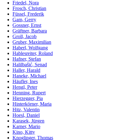
Friedel, Nora
Frosch, Christian
Füssel, Frederik
Gam, Gerry
Gossner, Ernst
Gräftner, Barbara
Groll, Jacob
Gruber, Maximilian
Haberl, Wolfgang
Hablesreiter, Roland
Hafner, Stefan
Halilbašić, Senad
Haller, Harald
Haneke, Michael
Häufler, Ines
Hengl, Peter
Henning, Rupert
Hierzegger, Pia
Hinterkörner, Maria
Hitz, Valentin
Hoesl, Daniel
Karasek, Jürgen
Karner, Mario
Kino, Kitty
Knoglinger, Thomas