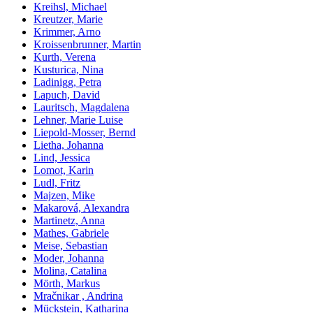
Kreihsl, Michael
Kreutzer, Marie
Krimmer, Arno
Kroissenbrunner, Martin
Kurth, Verena
Kusturica, Nina
Ladinigg, Petra
Lapuch, David
Lauritsch, Magdalena
Lehner, Marie Luise
Liepold-Mosser, Bernd
Lietha, Johanna
Lind, Jessica
Lomot, Karin
Ludl, Fritz
Majzen, Mike
Makarová, Alexandra
Martinetz, Anna
Mathes, Gabriele
Meise, Sebastian
Moder, Johanna
Molina, Catalina
Mörth, Markus
Mračnikar , Andrina
Mückstein, Katharina