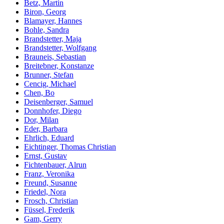
Betz, Martin
Biron, Georg
Blamayer, Hannes
Bohle, Sandra
Brandstetter, Maja
Brandstetter, Wolfgang
Brauneis, Sebastian
Breitebner, Konstanze
Brunner, Stefan
Cencig, Michael
Chen, Bo
Deisenberger, Samuel
Donnhofer, Diego
Dor, Milan
Eder, Barbara
Ehrlich, Eduard
Eichtinger, Thomas Christian
Ernst, Gustav
Fichtenbauer, Alrun
Franz, Veronika
Freund, Susanne
Friedel, Nora
Frosch, Christian
Füssel, Frederik
Gam, Gerry