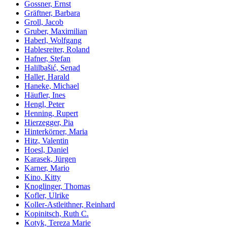
Gossner, Ernst
Gräftner, Barbara
Groll, Jacob
Gruber, Maximilian
Haberl, Wolfgang
Hablesreiter, Roland
Hafner, Stefan
Halilbašić, Senad
Haller, Harald
Haneke, Michael
Häufler, Ines
Hengl, Peter
Henning, Rupert
Hierzegger, Pia
Hinterkörner, Maria
Hitz, Valentin
Hoesl, Daniel
Karasek, Jürgen
Karner, Mario
Kino, Kitty
Knoglinger, Thomas
Kofler, Ulrike
Koller-Astleithner, Reinhard
Kopinitsch, Ruth C.
Kotyk, Tereza Marie