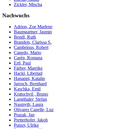
Zickler, Mischa
Nachwuchs
Adrion, Zoe Marlene
Baumgartner, Jasmin
Bendl, Ruth
Brandeis, Clarissa S.
Cambrinus, Robert
Canedo, Mario
Carén, Romana
Ertl, Paul
Färber, Mareike
Hackl, Libertad
Hanappi, Katalin
Jarosch, Bernhard
Kaschka, Emil
Kratochvil , Bruno
Langthaler, Stefan
Nasmyth, Laura
Olivares Capelle, Luz
Prazak, Jan
Pretterhofer, Jakob
Putzer, Ulrike