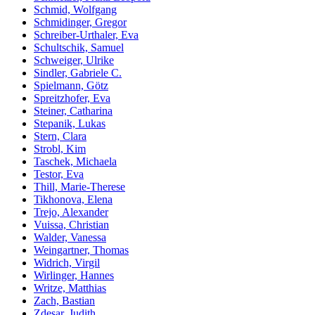
Schmid, Wolfgang
Schmidinger, Gregor
Schreiber-Urthaler, Eva
Schultschik, Samuel
Schweiger, Ulrike
Sindler, Gabriele C.
Spielmann, Götz
Spreitzhofer, Eva
Steiner, Catharina
Stepanik, Lukas
Stern, Clara
Strobl, Kim
Taschek, Michaela
Testor, Eva
Thill, Marie-Therese
Tikhonova, Elena
Trejo, Alexander
Vuissa, Christian
Walder, Vanessa
Weingartner, Thomas
Widrich, Virgil
Wirlinger, Hannes
Writze, Matthias
Zach, Bastian
Zdesar, Judith