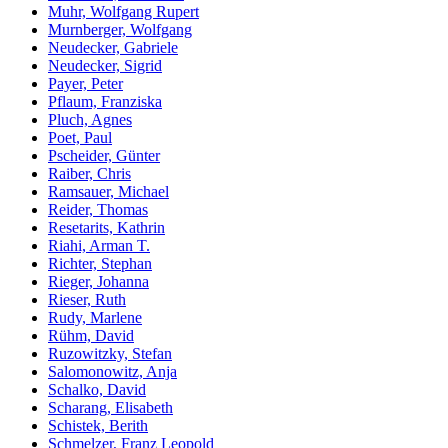
Muhr, Wolfgang Rupert
Murnberger, Wolfgang
Neudecker, Gabriele
Neudecker, Sigrid
Payer, Peter
Pflaum, Franziska
Pluch, Agnes
Poet, Paul
Pscheider, Günter
Raiber, Chris
Ramsauer, Michael
Reider, Thomas
Resetarits, Kathrin
Riahi, Arman T.
Richter, Stephan
Rieger, Johanna
Rieser, Ruth
Rudy, Marlene
Rühm, David
Ruzowitzky, Stefan
Salomonowitz, Anja
Schalko, David
Scharang, Elisabeth
Schistek, Berith
Schmelzer, Franz Leopold