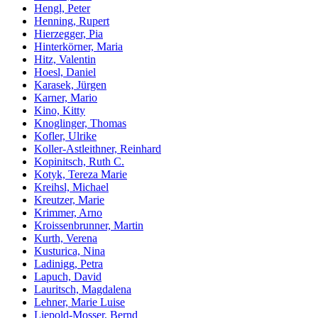
Hengl, Peter
Henning, Rupert
Hierzegger, Pia
Hinterkörner, Maria
Hitz, Valentin
Hoesl, Daniel
Karasek, Jürgen
Karner, Mario
Kino, Kitty
Knoglinger, Thomas
Kofler, Ulrike
Koller-Astleithner, Reinhard
Kopinitsch, Ruth C.
Kotyk, Tereza Marie
Kreihsl, Michael
Kreutzer, Marie
Krimmer, Arno
Kroissenbrunner, Martin
Kurth, Verena
Kusturica, Nina
Ladinigg, Petra
Lapuch, David
Lauritsch, Magdalena
Lehner, Marie Luise
Liepold-Mosser, Bernd