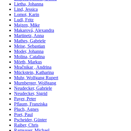
Lietha, Johanna
Lind, Jessica
Lomot, Karin
Ludl, Fritz
Majzen, Mike
Makarová, Alexandra
Martinetz, Anna
Mathes, Gabriele
Meise, Sebastian
Moder, Johanna
Molina, Catalina
Mörth, Markus
Mračnikar , Andrina
Mückstein, Katharina
Muhr, Wolfgang Rupert
Murnberger, Wolfgang
Neudecker, Gabriele
Neudecker, Sigrid
Payer, Peter
Pflaum, Franziska
Pluch, Agnes
Poet, Paul
Pscheider, Günter
Raiber, Chris
Ramsauer, Michael