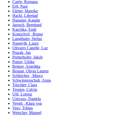
Carén, Romana
Ertl, Paul
Färber, Mareike
Hackl, Libertad
Hanappi, Katalin
Jarosch, Bernhard
Kaschka, Emil
Kratochvil , Bruno
Langthaler, Stefan
Nasmyth, Laura
Olivares Capelle, Luz
Prazak, Jan
Pretterhofer, Jakob
Putzer, Ulrike
Reitzer, Angelika
Requat, Olivia Lauren
Schleicher , Marco
Schwingenschuh, Anna
Trischler, Clara
Trosien, Calvin
Uhl, Lorenz
Univazo, Daniela
Veegh , Klara von
Vees, Tobias
Wetscher, Manuel