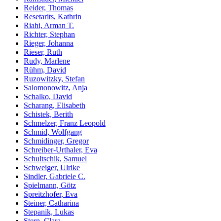
Reider, Thomas
Resetarits, Kathrin
Riahi, Arman T.
Richter, Stephan
Rieger, Johanna
Rieser, Ruth
Rudy, Marlene
Rühm, David
Ruzowitzky, Stefan
Salomonowitz, Anja
Schalko, David
Scharang, Elisabeth
Schistek, Berith
Schmelzer, Franz Leopold
Schmid, Wolfgang
Schmidinger, Gregor
Schreiber-Urthaler, Eva
Schultschik, Samuel
Schweiger, Ulrike
Sindler, Gabriele C.
Spielmann, Götz
Spreitzhofer, Eva
Steiner, Catharina
Stepanik, Lukas
Stern, Clara