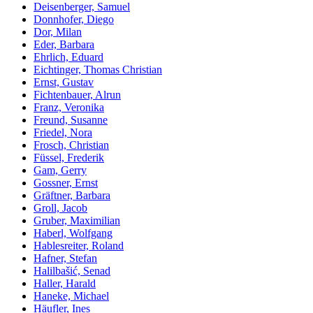
Deisenberger, Samuel
Donnhofer, Diego
Dor, Milan
Eder, Barbara
Ehrlich, Eduard
Eichtinger, Thomas Christian
Ernst, Gustav
Fichtenbauer, Alrun
Franz, Veronika
Freund, Susanne
Friedel, Nora
Frosch, Christian
Füssel, Frederik
Gam, Gerry
Gossner, Ernst
Gräftner, Barbara
Groll, Jacob
Gruber, Maximilian
Haberl, Wolfgang
Hablesreiter, Roland
Hafner, Stefan
Halilbašić, Senad
Haller, Harald
Haneke, Michael
Häufler, Ines