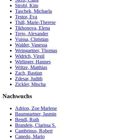
Strobl, Kim
Taschek, Michaela
Testor, Eva
Thill, Marie-Therese
Tikhonova, Elena
Trejo, Alexander
Vuissa, Christian
Walder, Vanessa
Weingartner, Thomas
Widrich, Virgil
Wirlinger, Hannes
Writze, Matthias
Zach, Bastian
Zdesar, Judith
Zickler, Mischa
Nachwuchs
Adrion, Zoe Marlene
Baumgartner, Jasmin
Bendl, Ruth
Brandeis, Clarissa S.
Cambrinus, Robert
Canedo, Mario