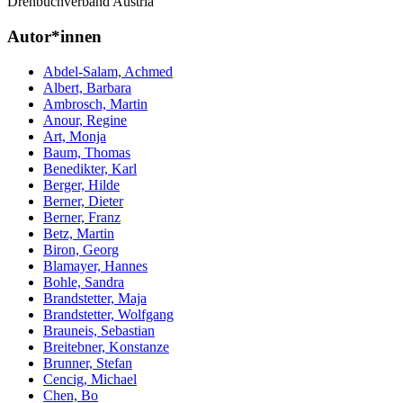
Drehbuchverband Austria
Autor*innen
Abdel-Salam, Achmed
Albert, Barbara
Ambrosch, Martin
Anour, Regine
Art, Monja
Baum, Thomas
Benedikter, Karl
Berger, Hilde
Berner, Dieter
Berner, Franz
Betz, Martin
Biron, Georg
Blamayer, Hannes
Bohle, Sandra
Brandstetter, Maja
Brandstetter, Wolfgang
Brauneis, Sebastian
Breitebner, Konstanze
Brunner, Stefan
Cencig, Michael
Chen, Bo