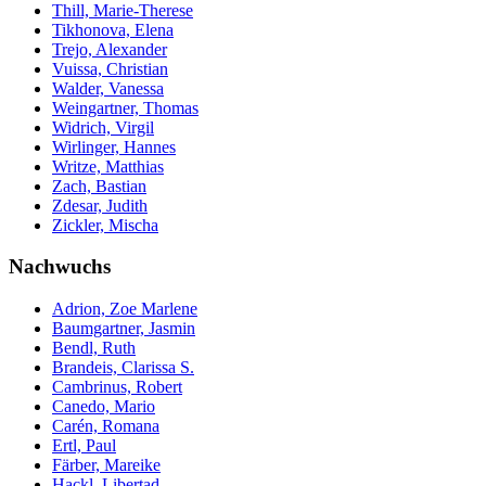
Thill, Marie-Therese
Tikhonova, Elena
Trejo, Alexander
Vuissa, Christian
Walder, Vanessa
Weingartner, Thomas
Widrich, Virgil
Wirlinger, Hannes
Writze, Matthias
Zach, Bastian
Zdesar, Judith
Zickler, Mischa
Nachwuchs
Adrion, Zoe Marlene
Baumgartner, Jasmin
Bendl, Ruth
Brandeis, Clarissa S.
Cambrinus, Robert
Canedo, Mario
Carén, Romana
Ertl, Paul
Färber, Mareike
Hackl, Libertad