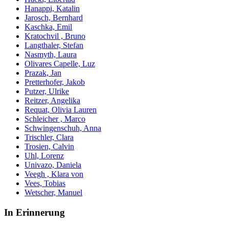
Hanappi, Katalin
Jarosch, Bernhard
Kaschka, Emil
Kratochvil , Bruno
Langthaler, Stefan
Nasmyth, Laura
Olivares Capelle, Luz
Prazak, Jan
Pretterhofer, Jakob
Putzer, Ulrike
Reitzer, Angelika
Requat, Olivia Lauren
Schleicher , Marco
Schwingenschuh, Anna
Trischler, Clara
Trosien, Calvin
Uhl, Lorenz
Univazo, Daniela
Veegh , Klara von
Vees, Tobias
Wetscher, Manuel
In Erinnerung