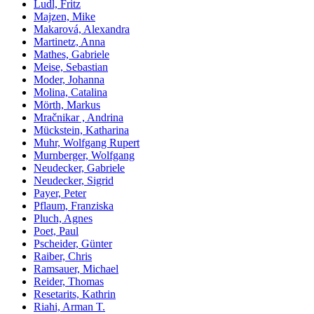
Ludl, Fritz
Majzen, Mike
Makarová, Alexandra
Martinetz, Anna
Mathes, Gabriele
Meise, Sebastian
Moder, Johanna
Molina, Catalina
Mörth, Markus
Mračnikar , Andrina
Mückstein, Katharina
Muhr, Wolfgang Rupert
Murnberger, Wolfgang
Neudecker, Gabriele
Neudecker, Sigrid
Payer, Peter
Pflaum, Franziska
Pluch, Agnes
Poet, Paul
Pscheider, Günter
Raiber, Chris
Ramsauer, Michael
Reider, Thomas
Resetarits, Kathrin
Riahi, Arman T.