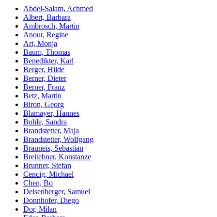
Abdel-Salam, Achmed
Albert, Barbara
Ambrosch, Martin
Anour, Regine
Art, Monja
Baum, Thomas
Benedikter, Karl
Berger, Hilde
Berner, Dieter
Berner, Franz
Betz, Martin
Biron, Georg
Blamayer, Hannes
Bohle, Sandra
Brandstetter, Maja
Brandstetter, Wolfgang
Brauneis, Sebastian
Breitebner, Konstanze
Brunner, Stefan
Cencig, Michael
Chen, Bo
Deisenberger, Samuel
Donnhofer, Diego
Dor, Milan