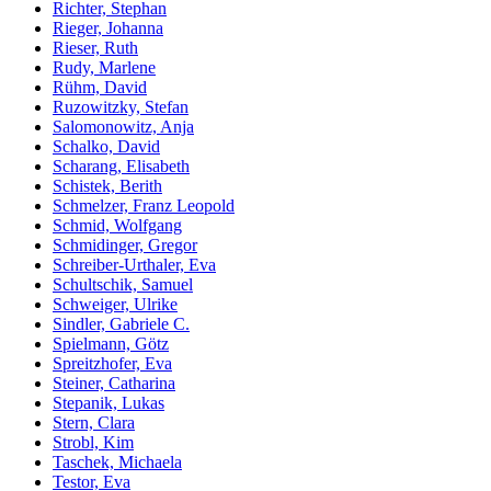
Richter, Stephan
Rieger, Johanna
Rieser, Ruth
Rudy, Marlene
Rühm, David
Ruzowitzky, Stefan
Salomonowitz, Anja
Schalko, David
Scharang, Elisabeth
Schistek, Berith
Schmelzer, Franz Leopold
Schmid, Wolfgang
Schmidinger, Gregor
Schreiber-Urthaler, Eva
Schultschik, Samuel
Schweiger, Ulrike
Sindler, Gabriele C.
Spielmann, Götz
Spreitzhofer, Eva
Steiner, Catharina
Stepanik, Lukas
Stern, Clara
Strobl, Kim
Taschek, Michaela
Testor, Eva