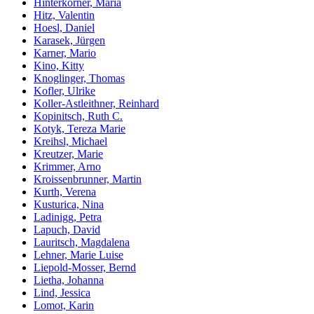
Hinterkörner, Maria
Hitz, Valentin
Hoesl, Daniel
Karasek, Jürgen
Karner, Mario
Kino, Kitty
Knoglinger, Thomas
Kofler, Ulrike
Koller-Astleithner, Reinhard
Kopinitsch, Ruth C.
Kotyk, Tereza Marie
Kreihsl, Michael
Kreutzer, Marie
Krimmer, Arno
Kroissenbrunner, Martin
Kurth, Verena
Kusturica, Nina
Ladinigg, Petra
Lapuch, David
Lauritsch, Magdalena
Lehner, Marie Luise
Liepold-Mosser, Bernd
Lietha, Johanna
Lind, Jessica
Lomot, Karin