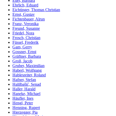
Eder, Barbara
Ehrlich, Eduard
Eichtinger, Thomas Christian
Ernst, Gustav
Fichtenbauer, Alrun
Franz, Veronika
Freund, Susanne
Friedel, Nora
Frosch, Christian
Füssel, Frederik
Gam, Gerry
Gossner, Ernst
Gräftner, Barbara
Groll, Jacob
Gruber, Maximilian
Haberl, Wolfgang
Hablesreiter, Roland
Hafner, Stefan
Halilbašić, Senad
Haller, Harald
Haneke, Michael
Häufler, Ines
Hengl, Peter
Henning, Rupert
Hierzegger, Pia