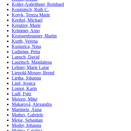
Koller-Astleithner, Reinhard
Kopinitsch, Ruth C.
Kotyk, Tereza Marie
Kreihsl, Michael
Kreutzer, Marie
Krimmer, Arno
Kroissenbrunner, Martin
Kurth, Verena
Kusturica, Nina
Ladinigg, Petra
Lapuch, David
Lauritsch, Magdalena
Lehner, Marie Luise
Liepold-Mosser, Bernd
Lietha, Johanna
Lind, Jessica
Lomot, Karin
Ludl, Fritz
Majzen, Mike
Makarová, Alexandra
Martinetz, Anna
Mathes, Gabriele
Meise, Sebastian
Moder, Johanna
Molina, Catalina