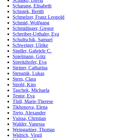
Schalko, David
Scharang, Elisabeth
Schistek, Berith
Schmelzer, Franz Leopold
Schmid, Wolfgang
Schmidinger, Gregor
Schreiber-Urthaler, Eva
Schultschik, Samuel
Schweiger, Ulrike
Sindler, Gabriele C.
Spielmann, Götz
Spreitzhofer, Eva
Steiner, Catharina
Stepanik, Lukas
Stern, Clara
Strobl, Kim
Taschek, Michaela
Testor, Eva
Thill, Marie-Therese
Tikhonova, Elena
Trejo, Alexander
Vuissa, Christian
Walder, Vanessa
Weingartner, Thomas
Widrich, Virgil