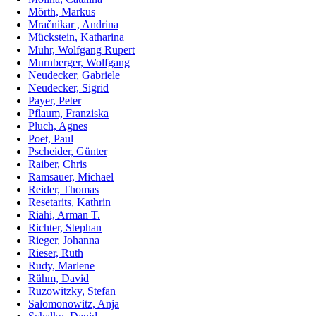
Mörth, Markus
Mračnikar , Andrina
Mückstein, Katharina
Muhr, Wolfgang Rupert
Murnberger, Wolfgang
Neudecker, Gabriele
Neudecker, Sigrid
Payer, Peter
Pflaum, Franziska
Pluch, Agnes
Poet, Paul
Pscheider, Günter
Raiber, Chris
Ramsauer, Michael
Reider, Thomas
Resetarits, Kathrin
Riahi, Arman T.
Richter, Stephan
Rieger, Johanna
Rieser, Ruth
Rudy, Marlene
Rühm, David
Ruzowitzky, Stefan
Salomonowitz, Anja