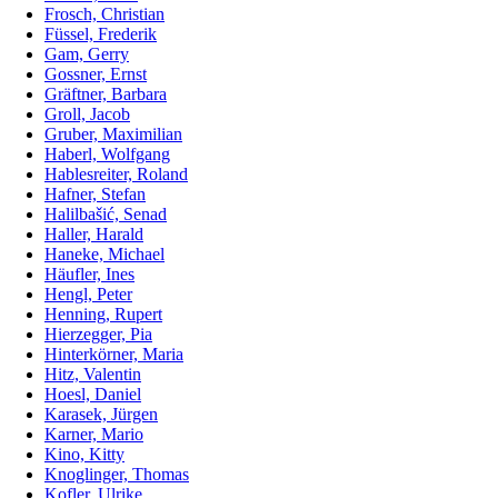
Frosch, Christian
Füssel, Frederik
Gam, Gerry
Gossner, Ernst
Gräftner, Barbara
Groll, Jacob
Gruber, Maximilian
Haberl, Wolfgang
Hablesreiter, Roland
Hafner, Stefan
Halilbašić, Senad
Haller, Harald
Haneke, Michael
Häufler, Ines
Hengl, Peter
Henning, Rupert
Hierzegger, Pia
Hinterkörner, Maria
Hitz, Valentin
Hoesl, Daniel
Karasek, Jürgen
Karner, Mario
Kino, Kitty
Knoglinger, Thomas
Kofler, Ulrike