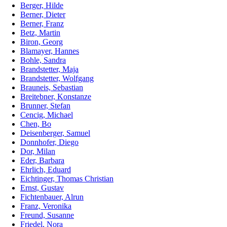
Berger, Hilde
Berner, Dieter
Berner, Franz
Betz, Martin
Biron, Georg
Blamayer, Hannes
Bohle, Sandra
Brandstetter, Maja
Brandstetter, Wolfgang
Brauneis, Sebastian
Breitebner, Konstanze
Brunner, Stefan
Cencig, Michael
Chen, Bo
Deisenberger, Samuel
Donnhofer, Diego
Dor, Milan
Eder, Barbara
Ehrlich, Eduard
Eichtinger, Thomas Christian
Ernst, Gustav
Fichtenbauer, Alrun
Franz, Veronika
Freund, Susanne
Friedel, Nora