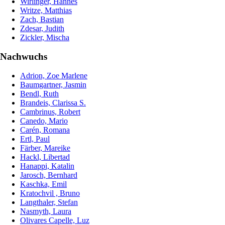
Wirlinger, Hannes
Writze, Matthias
Zach, Bastian
Zdesar, Judith
Zickler, Mischa
Nachwuchs
Adrion, Zoe Marlene
Baumgartner, Jasmin
Bendl, Ruth
Brandeis, Clarissa S.
Cambrinus, Robert
Canedo, Mario
Carén, Romana
Ertl, Paul
Färber, Mareike
Hackl, Libertad
Hanappi, Katalin
Jarosch, Bernhard
Kaschka, Emil
Kratochvil , Bruno
Langthaler, Stefan
Nasmyth, Laura
Olivares Capelle, Luz