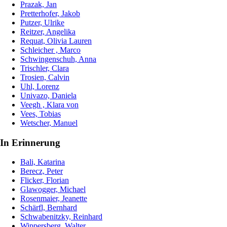
Prazak, Jan
Pretterhofer, Jakob
Putzer, Ulrike
Reitzer, Angelika
Requat, Olivia Lauren
Schleicher , Marco
Schwingenschuh, Anna
Trischler, Clara
Trosien, Calvin
Uhl, Lorenz
Univazo, Daniela
Veegh , Klara von
Vees, Tobias
Wetscher, Manuel
In Erinnerung
Bali, Katarina
Berecz, Peter
Flicker, Florian
Glawogger, Michael
Rosenmaier, Jeanette
Schärfl, Bernhard
Schwabenitzky, Reinhard
Wippersberg, Walter