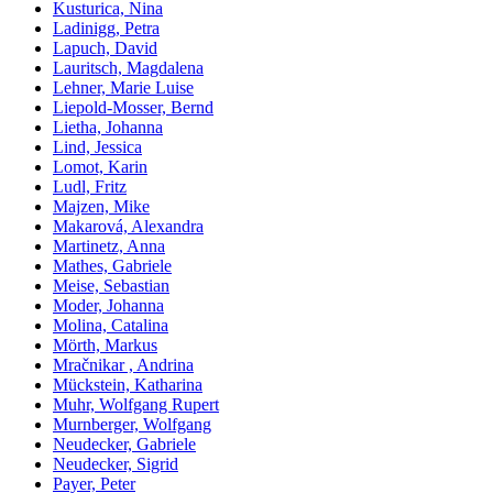
Kusturica, Nina
Ladinigg, Petra
Lapuch, David
Lauritsch, Magdalena
Lehner, Marie Luise
Liepold-Mosser, Bernd
Lietha, Johanna
Lind, Jessica
Lomot, Karin
Ludl, Fritz
Majzen, Mike
Makarová, Alexandra
Martinetz, Anna
Mathes, Gabriele
Meise, Sebastian
Moder, Johanna
Molina, Catalina
Mörth, Markus
Mračnikar , Andrina
Mückstein, Katharina
Muhr, Wolfgang Rupert
Murnberger, Wolfgang
Neudecker, Gabriele
Neudecker, Sigrid
Payer, Peter