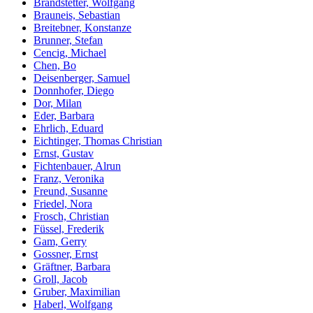
Brandstetter, Wolfgang
Brauneis, Sebastian
Breitebner, Konstanze
Brunner, Stefan
Cencig, Michael
Chen, Bo
Deisenberger, Samuel
Donnhofer, Diego
Dor, Milan
Eder, Barbara
Ehrlich, Eduard
Eichtinger, Thomas Christian
Ernst, Gustav
Fichtenbauer, Alrun
Franz, Veronika
Freund, Susanne
Friedel, Nora
Frosch, Christian
Füssel, Frederik
Gam, Gerry
Gossner, Ernst
Gräftner, Barbara
Groll, Jacob
Gruber, Maximilian
Haberl, Wolfgang