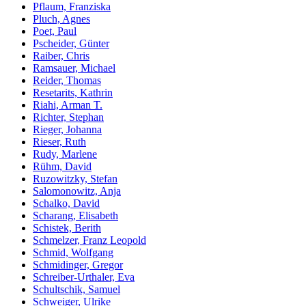
Pflaum, Franziska
Pluch, Agnes
Poet, Paul
Pscheider, Günter
Raiber, Chris
Ramsauer, Michael
Reider, Thomas
Resetarits, Kathrin
Riahi, Arman T.
Richter, Stephan
Rieger, Johanna
Rieser, Ruth
Rudy, Marlene
Rühm, David
Ruzowitzky, Stefan
Salomonowitz, Anja
Schalko, David
Scharang, Elisabeth
Schistek, Berith
Schmelzer, Franz Leopold
Schmid, Wolfgang
Schmidinger, Gregor
Schreiber-Urthaler, Eva
Schultschik, Samuel
Schweiger, Ulrike