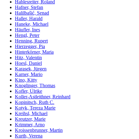
Hablesreiter, Roland
Hafner, Stefan
Halilbašić, Senad
Haller, Harald
Haneke, Michael
Häufler, Ines
Hengl, Peter
Henning, Rupert
Hierzegger, Pia
Hinterkörner, Maria
Hitz, Valentin
Hoesl, Daniel
Karasek, Jürgen
Karner, Mario
Kino, Kitty
Knoglinger, Thomas
Kofler, Ulrike
Koller-Astleithner, Reinhard
Kopinitsch, Ruth C.
Kotyk, Tereza Marie
Kreihsl, Michael
Kreutzer, Marie
Krimmer, Arno
Kroissenbrunner, Martin
Kurth, Verena