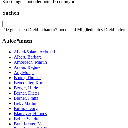
Sonst ungenannt oder unter Pseudonym
Suchen
Die gelisteten Drehbuchautor*innen sind Mitglieder des Drehbuchver
Autor*innen
Abdel-Salam, Achmed
Albert, Barbara
Ambrosch, Martin
Anour, Regine
Art, Monja
Baum, Thomas
Benedikter, Karl
Berger, Hilde
Berner, Dieter
Berner, Franz
Betz, Martin
Biron, Georg
Blamayer, Hannes
Bohle, Sandra
Brandstetter, Maja