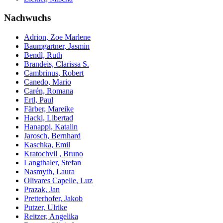
Nachwuchs
Adrion, Zoe Marlene
Baumgartner, Jasmin
Bendl, Ruth
Brandeis, Clarissa S.
Cambrinus, Robert
Canedo, Mario
Carén, Romana
Ertl, Paul
Färber, Mareike
Hackl, Libertad
Hanappi, Katalin
Jarosch, Bernhard
Kaschka, Emil
Kratochvil , Bruno
Langthaler, Stefan
Nasmyth, Laura
Olivares Capelle, Luz
Prazak, Jan
Pretterhofer, Jakob
Putzer, Ulrike
Reitzer, Angelika