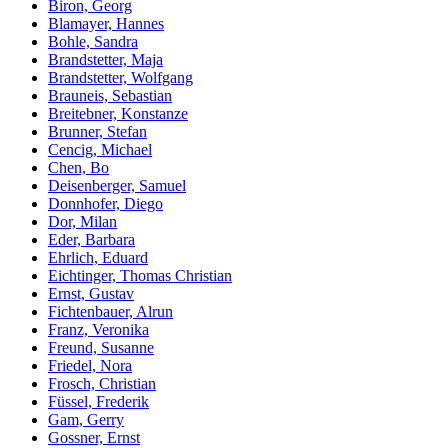
Biron, Georg
Blamayer, Hannes
Bohle, Sandra
Brandstetter, Maja
Brandstetter, Wolfgang
Brauneis, Sebastian
Breitebner, Konstanze
Brunner, Stefan
Cencig, Michael
Chen, Bo
Deisenberger, Samuel
Donnhofer, Diego
Dor, Milan
Eder, Barbara
Ehrlich, Eduard
Eichtinger, Thomas Christian
Ernst, Gustav
Fichtenbauer, Alrun
Franz, Veronika
Freund, Susanne
Friedel, Nora
Frosch, Christian
Füssel, Frederik
Gam, Gerry
Gossner, Ernst