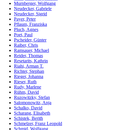
Murnberger, Wolfgang
Neudecker, Gabriele
Neudecker, Sigrid
Payer, Peter
Pflaum, Franziska
Pluch, Agnes
Poet, Paul
Pscheider, Günter
Raiber, Chris
Ramsauer, Michael
Reider, Thomas
Resetarits, Kathrin
Riahi, Arman T.
Richter, Stephan
Rieger, Johanna
Rieser, Ruth
Rudy, Marlene
Rühm, David
Ruzowitzky, Stefan
Salomonowitz, Anja
Schalko, David
Scharang, Elisabeth
Schistek, Berith
Schmelzer, Franz Leopold
Schmid, Wolfgang