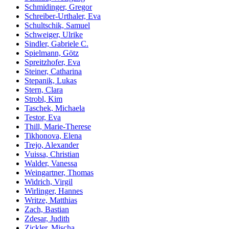
Schmidinger, Gregor
Schreiber-Urthaler, Eva
Schultschik, Samuel
Schweiger, Ulrike
Sindler, Gabriele C.
Spielmann, Götz
Spreitzhofer, Eva
Steiner, Catharina
Stepanik, Lukas
Stern, Clara
Strobl, Kim
Taschek, Michaela
Testor, Eva
Thill, Marie-Therese
Tikhonova, Elena
Trejo, Alexander
Vuissa, Christian
Walder, Vanessa
Weingartner, Thomas
Widrich, Virgil
Wirlinger, Hannes
Writze, Matthias
Zach, Bastian
Zdesar, Judith
Zickler, Mischa