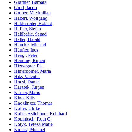
Gräftner, Barbara
Groll, Jacob
Gruber, Maximilian
Haberl, Wolfgang
Hablesreiter, Roland
Hafner, Stefan
Halilbašić, Senad
Haller, Harald
Haneke, Michael
Häufler, Ines
Hengl, Peter
Henning, Rupert
Hierzegger, Pia
Hinterkörner, Maria
Hitz, Valentin
Hoesl, Daniel
Karasek, Jürgen
Karner, Mario
Kino, Kitty
Knoglinger, Thomas
Kofler, Ulrike
Koller-Astleithner, Reinhard
Kopinitsch, Ruth C.
Kotyk, Tereza Marie
Kreihsl, Michael