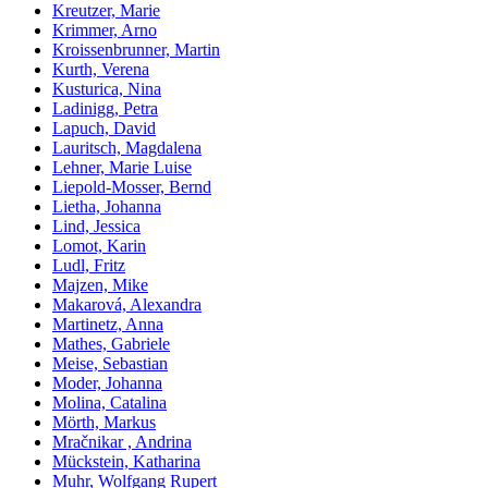
Kreutzer, Marie
Krimmer, Arno
Kroissenbrunner, Martin
Kurth, Verena
Kusturica, Nina
Ladinigg, Petra
Lapuch, David
Lauritsch, Magdalena
Lehner, Marie Luise
Liepold-Mosser, Bernd
Lietha, Johanna
Lind, Jessica
Lomot, Karin
Ludl, Fritz
Majzen, Mike
Makarová, Alexandra
Martinetz, Anna
Mathes, Gabriele
Meise, Sebastian
Moder, Johanna
Molina, Catalina
Mörth, Markus
Mračnikar , Andrina
Mückstein, Katharina
Muhr, Wolfgang Rupert