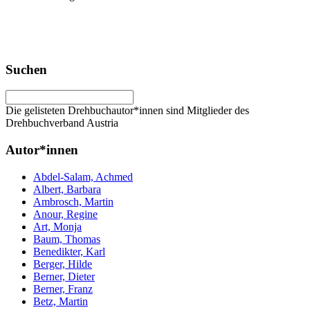
Suchen
Die gelisteten Drehbuchautor*innen sind Mitglieder des
Drehbuchverband Austria
Autor*innen
Abdel-Salam, Achmed
Albert, Barbara
Ambrosch, Martin
Anour, Regine
Art, Monja
Baum, Thomas
Benedikter, Karl
Berger, Hilde
Berner, Dieter
Berner, Franz
Betz, Martin