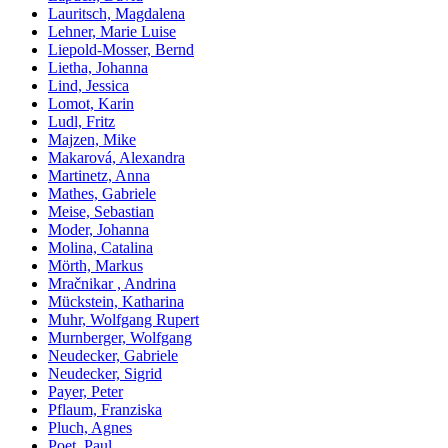
Lauritsch, Magdalena
Lehner, Marie Luise
Liepold-Mosser, Bernd
Lietha, Johanna
Lind, Jessica
Lomot, Karin
Ludl, Fritz
Majzen, Mike
Makarová, Alexandra
Martinetz, Anna
Mathes, Gabriele
Meise, Sebastian
Moder, Johanna
Molina, Catalina
Mörth, Markus
Mračnikar , Andrina
Mückstein, Katharina
Muhr, Wolfgang Rupert
Murnberger, Wolfgang
Neudecker, Gabriele
Neudecker, Sigrid
Payer, Peter
Pflaum, Franziska
Pluch, Agnes
Poet, Paul