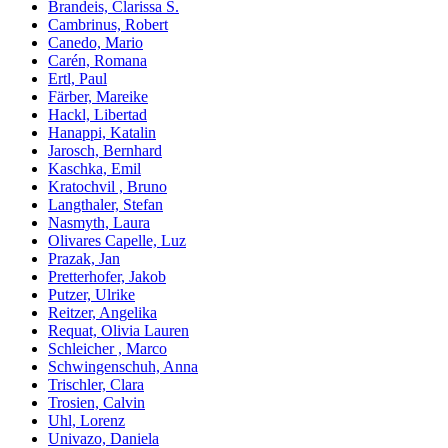
Brandeis, Clarissa S.
Cambrinus, Robert
Canedo, Mario
Carén, Romana
Ertl, Paul
Färber, Mareike
Hackl, Libertad
Hanappi, Katalin
Jarosch, Bernhard
Kaschka, Emil
Kratochvil , Bruno
Langthaler, Stefan
Nasmyth, Laura
Olivares Capelle, Luz
Prazak, Jan
Pretterhofer, Jakob
Putzer, Ulrike
Reitzer, Angelika
Requat, Olivia Lauren
Schleicher , Marco
Schwingenschuh, Anna
Trischler, Clara
Trosien, Calvin
Uhl, Lorenz
Univazo, Daniela