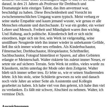
darauf, in den 21 Jahren als Professor für Drehbuch und
Dramaturgie kein einziges Talent, das ihm anvertraut war,
beschädigt zu haben. Diese Bescheidenheit und Vorsicht im
zwischenmenschlichen Umgang waren typisch. Meist verbarg er
seine starke Empathie und kaum jemand wusste, wie genau er alle
Menschen erkannte und durchschaute. Er war ein großer, ein weiser
Lehrer und Mensch. Freiheit und Mündigkeit waren ihm wichtig.
Und Haltung, auch politische. Künstlerisch ließ er sich nicht
einordnen, legte sich nie fest, sein Werk ist vielgestaltig, seine
unstillbare Neugierde trieb ihn immer wieder in unbekannte Gefilde,
ließ ihn sich immer wieder neu erfinden. Als Kinderbuchautor,
Filmemacher, Drehbuchautor, Hörspielautor, Schriftsteller,
Sachbuchautor, Fotograf hinterlässt er Spuren, auf allen Gebieten
erlangte er Meisterschaft. Walter riskierte bis zuletzt immer Neues, er
setzte nie auf sicheres Terrain. Sein Werk ist zeitlos, vieles wurde zu
Klassikern, nichts unterlag der Mode oder dem Zeitgeist. Walter
blieb sich immer selber treu. Er lebte so, wie er seinen Studierenden
lehrte. Ich bin stolz, seine Schülerin gewesen zu sein und danach
noch viele Jahre an seiner Seite als Assistentin und Kollegin
gearbeitet zu haben. Ich habe viel von ihm gelernt, ich habe ihm viel
zu verdanken. Es fällt mir schwer, Abschied zu nehmen. Walter, ich
vermisse Dich.
Auszeichnungen