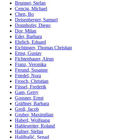
Brunner, Stefan
Cencig, Michael
Chen, Bo
Deisenberger, Samuel
Donnhofer, Diego
Dor, Milan
Eder, Barbara
Ehrlich, Eduard
Eichtinger, Thomas Christian
Ernst, Gustav
Fichtenbauer, Alrun
Franz, Veronika
Freund, Susanne
Friedel, Nora
Frosch, Christian
Füssel, Frederik
Gam, Gerry
Gossner, Ernst
Gräftner, Barbara
Groll, Jacob
Gruber, Maximilian
Haberl, Wolfgang
Hablesreiter, Roland
Hafner, Stefan
Halilbašić, Senad