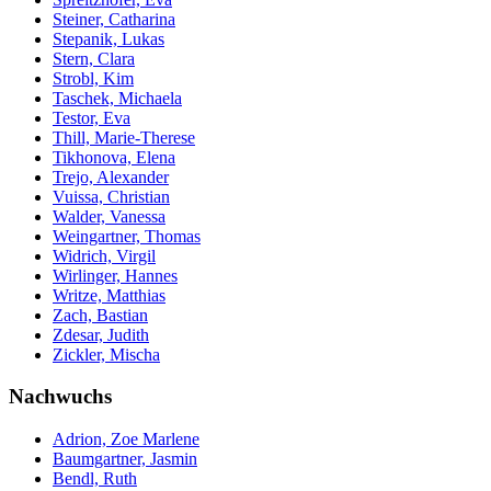
Steiner, Catharina
Stepanik, Lukas
Stern, Clara
Strobl, Kim
Taschek, Michaela
Testor, Eva
Thill, Marie-Therese
Tikhonova, Elena
Trejo, Alexander
Vuissa, Christian
Walder, Vanessa
Weingartner, Thomas
Widrich, Virgil
Wirlinger, Hannes
Writze, Matthias
Zach, Bastian
Zdesar, Judith
Zickler, Mischa
Nachwuchs
Adrion, Zoe Marlene
Baumgartner, Jasmin
Bendl, Ruth