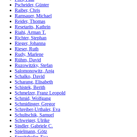
Pscheider, Günter
Raiber, Chris
Ramsauer, Michael
Reider, Thomas
Resetarits, Kathrin
Riahi, Arman T.
Richter, Stephan
Rieger, Johanna
Rieser, Ruth
Rudy, Marlene
Rühm, David
Ruzowitzky, Stefan
Salomonowitz, Anja
Schalko, David
Scharang, Elisabeth
Schistek, Berith
Schmelzer, Franz Leopold
Schmid, Wolfgang
Schmidinger, Gregor
Schreiber-Urthaler, Eva
Schultschik, Samuel
Schweiger, Ulrike
Sindler, Gabriele C.
Spielmann, Götz
Spreitzhofer, Eva