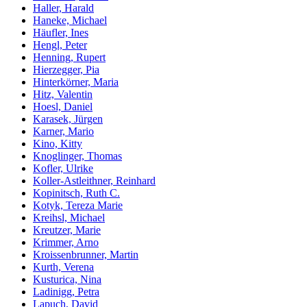
Haller, Harald
Haneke, Michael
Häufler, Ines
Hengl, Peter
Henning, Rupert
Hierzegger, Pia
Hinterkörner, Maria
Hitz, Valentin
Hoesl, Daniel
Karasek, Jürgen
Karner, Mario
Kino, Kitty
Knoglinger, Thomas
Kofler, Ulrike
Koller-Astleithner, Reinhard
Kopinitsch, Ruth C.
Kotyk, Tereza Marie
Kreihsl, Michael
Kreutzer, Marie
Krimmer, Arno
Kroissenbrunner, Martin
Kurth, Verena
Kusturica, Nina
Ladinigg, Petra
Lapuch, David