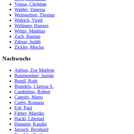
Vuissa, Christian
Walder, Vanessa
Weingartner, Thomas
Widrich, Virgil
Wirlinger, Hannes
Writze, Matthias
Zach, Bastian
Zdesar, Judith
Zickler, Mischa
Nachwuchs
Adrion, Zoe Marlene
Baumgartner, Jasmin
Bendl, Ruth
Brandeis, Clarissa S.
Cambrinus, Robert
Canedo, Mario
Carén, Romana
Ertl, Paul
Färber, Mareike
Hackl, Libertad
Hanappi, Katalin
Jarosch, Bernhard