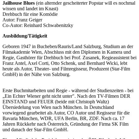
Jailhouse Blues
(ein alternder gescheiterter Popstar will es nochmal
wissen und landet im Knast)
Drehbuch für eine Komödie
Autor: Franz Geiger
Co-Autor: Reinhard Schwabenitzky
Ausbildung/Tätigkeit
Geboren 1947 in Bucheben/Rauris/Land Salzburg, Studium an der
Filmakademie Wien, Abschluss mit den Diplomen in Kamera und
Regie, Gasthörer für Drehbuch bei Prof. Zusanek, Regieassistent bei
Franz Antel, Axel Corti, Otto Schenk, und Bernhard Wicki, lebt
heute als Autor, Theater- und Filmregisseur, Produzent (Star-Film
GmbH) in der Nähe von Salzburg.
Erste Buchmitarbeiten und Regie - während der Studienzeiten - bei
„Ein Echter Wiener geht nicht unter". Nach den TV-Filmen DER
EINSTAND und FEUER (beide mit Christoph Waltz)
Übersiedelung von Wien nach München. In Deutschland
vorwiegend gearbeitet als Autor, CO Autor und Regisseur für die
Bavaria München, WDR, UFA Berlin, BR, ZDF. Nach ca. 17
Jahren Rückkehr nach Österreich, Gründung der Firma SK Film
und danach der Star-Film GmbH.