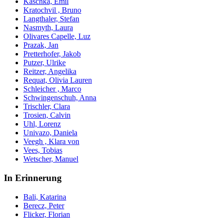
Kaschka, Emil
Kratochvil , Bruno
Langthaler, Stefan
Nasmyth, Laura
Olivares Capelle, Luz
Prazak, Jan
Pretterhofer, Jakob
Putzer, Ulrike
Reitzer, Angelika
Requat, Olivia Lauren
Schleicher , Marco
Schwingenschuh, Anna
Trischler, Clara
Trosien, Calvin
Uhl, Lorenz
Univazo, Daniela
Veegh , Klara von
Vees, Tobias
Wetscher, Manuel
In Erinnerung
Bali, Katarina
Berecz, Peter
Flicker, Florian