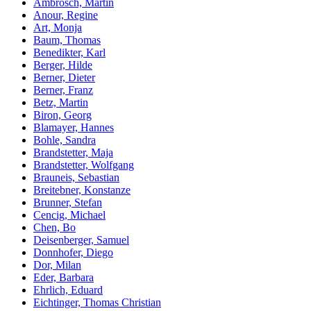
Ambrosch, Martin
Anour, Regine
Art, Monja
Baum, Thomas
Benedikter, Karl
Berger, Hilde
Berner, Dieter
Berner, Franz
Betz, Martin
Biron, Georg
Blamayer, Hannes
Bohle, Sandra
Brandstetter, Maja
Brandstetter, Wolfgang
Brauneis, Sebastian
Breitebner, Konstanze
Brunner, Stefan
Cencig, Michael
Chen, Bo
Deisenberger, Samuel
Donnhofer, Diego
Dor, Milan
Eder, Barbara
Ehrlich, Eduard
Eichtinger, Thomas Christian