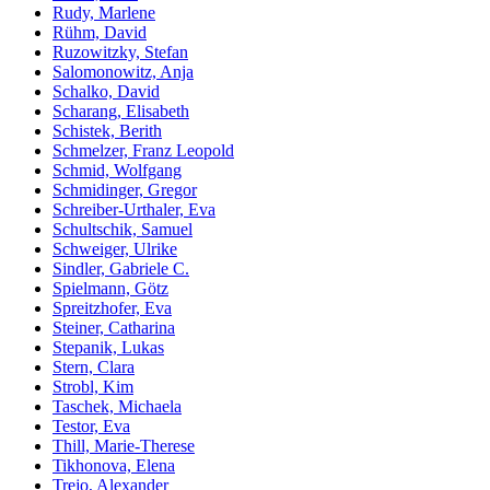
Rudy, Marlene
Rühm, David
Ruzowitzky, Stefan
Salomonowitz, Anja
Schalko, David
Scharang, Elisabeth
Schistek, Berith
Schmelzer, Franz Leopold
Schmid, Wolfgang
Schmidinger, Gregor
Schreiber-Urthaler, Eva
Schultschik, Samuel
Schweiger, Ulrike
Sindler, Gabriele C.
Spielmann, Götz
Spreitzhofer, Eva
Steiner, Catharina
Stepanik, Lukas
Stern, Clara
Strobl, Kim
Taschek, Michaela
Testor, Eva
Thill, Marie-Therese
Tikhonova, Elena
Trejo, Alexander