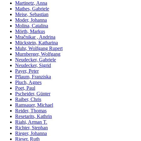
Martinetz, Anna
Mathes, Gabriele
Meise, Sebastian
Moder, Johanna
Molina, Catalina
Mörth, Markus
Mračnikar , Andrina
Mückstein, Katharina
Muhr, Wolfgang Rupert
Murnberger, Wolfgang
Neudecker, Gabriele
Neudecker, Sigrid
Payer, Peter
Pflaum, Franziska
Pluch, Agnes
Poet, Paul
Pscheider, Günter
Raiber, Chris
Ramsauer, Michael
Reider, Thomas
Resetarits, Kathrin
Riahi, Arman T.
Richter, Stephan
Rieger, Johanna
Rieser, Ruth