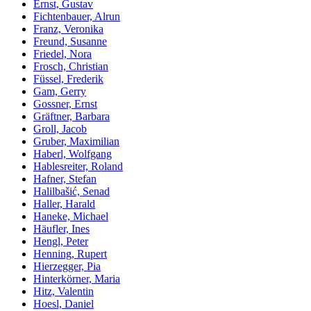
Ernst, Gustav
Fichtenbauer, Alrun
Franz, Veronika
Freund, Susanne
Friedel, Nora
Frosch, Christian
Füssel, Frederik
Gam, Gerry
Gossner, Ernst
Gräftner, Barbara
Groll, Jacob
Gruber, Maximilian
Haberl, Wolfgang
Hablesreiter, Roland
Hafner, Stefan
Halilbašić, Senad
Haller, Harald
Haneke, Michael
Häufler, Ines
Hengl, Peter
Henning, Rupert
Hierzegger, Pia
Hinterkörner, Maria
Hitz, Valentin
Hoesl, Daniel