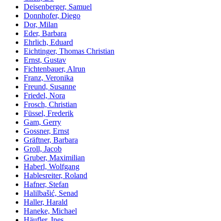
Deisenberger, Samuel
Donnhofer, Diego
Dor, Milan
Eder, Barbara
Ehrlich, Eduard
Eichtinger, Thomas Christian
Ernst, Gustav
Fichtenbauer, Alrun
Franz, Veronika
Freund, Susanne
Friedel, Nora
Frosch, Christian
Füssel, Frederik
Gam, Gerry
Gossner, Ernst
Gräftner, Barbara
Groll, Jacob
Gruber, Maximilian
Haberl, Wolfgang
Hablesreiter, Roland
Hafner, Stefan
Halilbašić, Senad
Haller, Harald
Haneke, Michael
Häufler, Ines