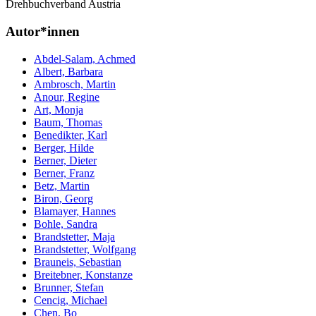
Drehbuchverband Austria
Autor*innen
Abdel-Salam, Achmed
Albert, Barbara
Ambrosch, Martin
Anour, Regine
Art, Monja
Baum, Thomas
Benedikter, Karl
Berger, Hilde
Berner, Dieter
Berner, Franz
Betz, Martin
Biron, Georg
Blamayer, Hannes
Bohle, Sandra
Brandstetter, Maja
Brandstetter, Wolfgang
Brauneis, Sebastian
Breitebner, Konstanze
Brunner, Stefan
Cencig, Michael
Chen, Bo