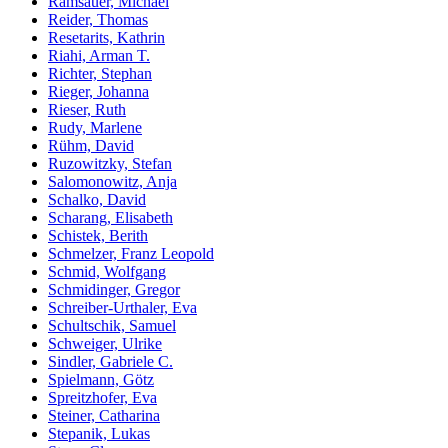
Ramsauer, Michael
Reider, Thomas
Resetarits, Kathrin
Riahi, Arman T.
Richter, Stephan
Rieger, Johanna
Rieser, Ruth
Rudy, Marlene
Rühm, David
Ruzowitzky, Stefan
Salomonowitz, Anja
Schalko, David
Scharang, Elisabeth
Schistek, Berith
Schmelzer, Franz Leopold
Schmid, Wolfgang
Schmidinger, Gregor
Schreiber-Urthaler, Eva
Schultschik, Samuel
Schweiger, Ulrike
Sindler, Gabriele C.
Spielmann, Götz
Spreitzhofer, Eva
Steiner, Catharina
Stepanik, Lukas