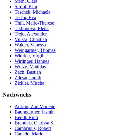
Stern, Clara
Strobl, Kim
Taschek, Michaela
Testor, Eva
Thill, Marie-Therese
Tikhonova, Elena
Trejo, Alexander
Vuissa, Christian
Walder, Vanessa
Weingartner, Thomas
Widrich, Virgil
Wirlinger, Hannes
Writze, Matthias
Zach, Bastian
Zdesar, Judith
Zickler, Mischa
Nachwuchs
Adrion, Zoe Marlene
Baumgartner, Jasmin
Bendl, Ruth
Brandeis, Clarissa S.
Cambrinus, Robert
Canedo, Mario