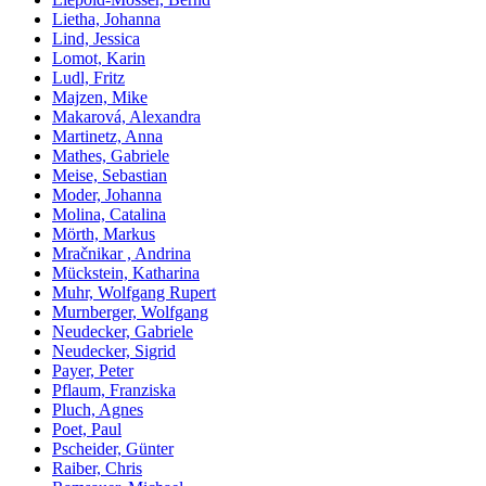
Lietha, Johanna
Lind, Jessica
Lomot, Karin
Ludl, Fritz
Majzen, Mike
Makarová, Alexandra
Martinetz, Anna
Mathes, Gabriele
Meise, Sebastian
Moder, Johanna
Molina, Catalina
Mörth, Markus
Mračnikar , Andrina
Mückstein, Katharina
Muhr, Wolfgang Rupert
Murnberger, Wolfgang
Neudecker, Gabriele
Neudecker, Sigrid
Payer, Peter
Pflaum, Franziska
Pluch, Agnes
Poet, Paul
Pscheider, Günter
Raiber, Chris