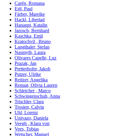
Carén, Romana
Ertl, Paul
Färber, Mareike
Hackl, Libertad
Hanappi, Katalin
Jarosch, Bernhard
Kaschka, Emil
Kratochvil , Bruno
Langthaler, Stefan
Nasmyth, Laura
Olivares Capelle, Luz
Prazak, Jan
Pretterhofer, Jakob
Putzer, Ulrike
Reitzer, Angelika
Requat, Olivia Lauren
Schleicher , Marco
Schwingenschuh, Anna
Trischler, Clara
Trosien, Calvin
Uhl, Lorenz
Univazo, Daniela
Veegh , Klara von
Vees, Tobias
Wetscher, Manuel