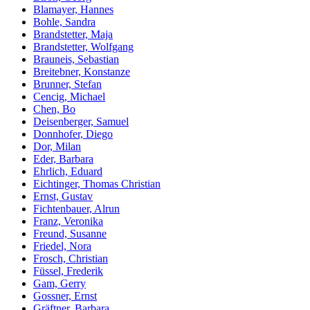
Blamayer, Hannes
Bohle, Sandra
Brandstetter, Maja
Brandstetter, Wolfgang
Brauneis, Sebastian
Breitebner, Konstanze
Brunner, Stefan
Cencig, Michael
Chen, Bo
Deisenberger, Samuel
Donnhofer, Diego
Dor, Milan
Eder, Barbara
Ehrlich, Eduard
Eichtinger, Thomas Christian
Ernst, Gustav
Fichtenbauer, Alrun
Franz, Veronika
Freund, Susanne
Friedel, Nora
Frosch, Christian
Füssel, Frederik
Gam, Gerry
Gossner, Ernst
Gräftner, Barbara