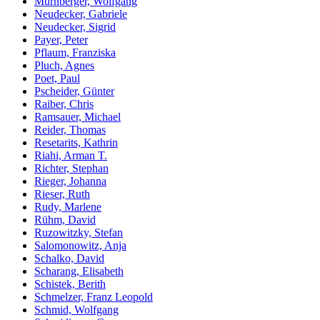
Murnberger, Wolfgang
Neudecker, Gabriele
Neudecker, Sigrid
Payer, Peter
Pflaum, Franziska
Pluch, Agnes
Poet, Paul
Pscheider, Günter
Raiber, Chris
Ramsauer, Michael
Reider, Thomas
Resetarits, Kathrin
Riahi, Arman T.
Richter, Stephan
Rieger, Johanna
Rieser, Ruth
Rudy, Marlene
Rühm, David
Ruzowitzky, Stefan
Salomonowitz, Anja
Schalko, David
Scharang, Elisabeth
Schistek, Berith
Schmelzer, Franz Leopold
Schmid, Wolfgang