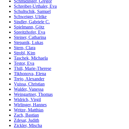
Schmidinger, Gregor
Schreiber-Urthaler, Eva
Schultschik, Samuel
Schweiger, Ulrike
Sindler, Gabriele C.
Spielmann, Götz
Spreitzhofer, Eva
Steiner, Catharina
Stepanik, Lukas
Stern, Clara
Strobl, Kim
Taschek, Michaela
Testor, Eva
Thill, Marie-Therese
Tikhonova, Elena
Trejo, Alexander
Vuissa, Christian
Walder, Vanessa
Weingartner, Thomas
Widrich, Virgil
Wirlinger, Hannes
Writze, Matthias
Zach, Bastian
Zdesar, Judith
Zickler, Mischa