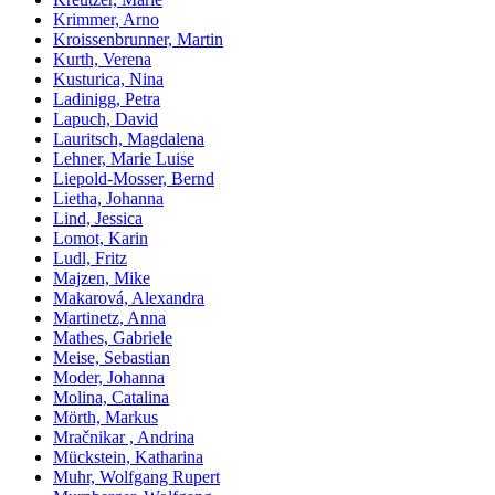
Krimmer, Arno
Kroissenbrunner, Martin
Kurth, Verena
Kusturica, Nina
Ladinigg, Petra
Lapuch, David
Lauritsch, Magdalena
Lehner, Marie Luise
Liepold-Mosser, Bernd
Lietha, Johanna
Lind, Jessica
Lomot, Karin
Ludl, Fritz
Majzen, Mike
Makarová, Alexandra
Martinetz, Anna
Mathes, Gabriele
Meise, Sebastian
Moder, Johanna
Molina, Catalina
Mörth, Markus
Mračnikar , Andrina
Mückstein, Katharina
Muhr, Wolfgang Rupert