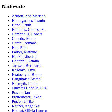
Nachwuchs
Adrion, Zoe Marlene
Baumgartner, Jasmin
Bendl, Ruth
Brandeis, Clarissa S.
Cambrinus, Robert
Canedo, Mario
Carén, Romana
Ertl, Paul
Färber, Mareike
Hackl, Libertad
Hanappi, Katalin
Jarosch, Bernhard
Kaschka, Emil
Kratochvil , Bruno
Langthaler, Stefan
Nasmyth, Laura
Olivares Capelle, Luz
Prazak, Jan
Pretterhofer, Jakob
Putzer, Ulrike
Reitzer, Angelika
Requat, Olivia Lauren