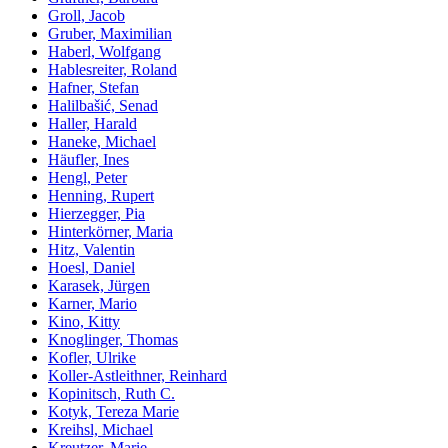
Groll, Jacob
Gruber, Maximilian
Haberl, Wolfgang
Hablesreiter, Roland
Hafner, Stefan
Halilbašić, Senad
Haller, Harald
Haneke, Michael
Häufler, Ines
Hengl, Peter
Henning, Rupert
Hierzegger, Pia
Hinterkörner, Maria
Hitz, Valentin
Hoesl, Daniel
Karasek, Jürgen
Karner, Mario
Kino, Kitty
Knoglinger, Thomas
Kofler, Ulrike
Koller-Astleithner, Reinhard
Kopinitsch, Ruth C.
Kotyk, Tereza Marie
Kreihsl, Michael
Kreutzer, Marie