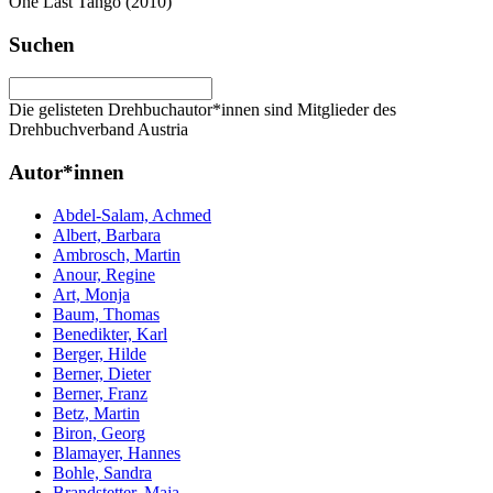
One Last Tango (2010)
Suchen
Die gelisteten Drehbuchautor*innen sind Mitglieder des
Drehbuchverband Austria
Autor*innen
Abdel-Salam, Achmed
Albert, Barbara
Ambrosch, Martin
Anour, Regine
Art, Monja
Baum, Thomas
Benedikter, Karl
Berger, Hilde
Berner, Dieter
Berner, Franz
Betz, Martin
Biron, Georg
Blamayer, Hannes
Bohle, Sandra
Brandstetter, Maja