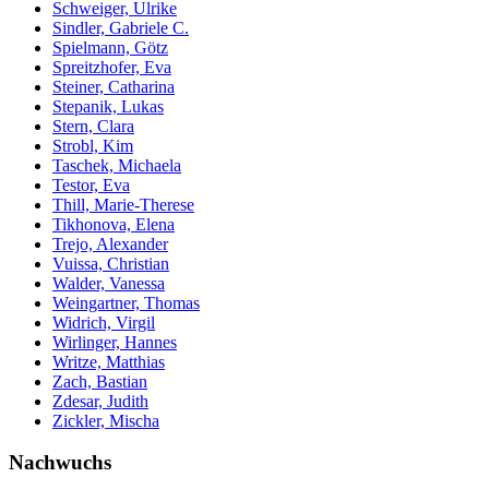
Schweiger, Ulrike
Sindler, Gabriele C.
Spielmann, Götz
Spreitzhofer, Eva
Steiner, Catharina
Stepanik, Lukas
Stern, Clara
Strobl, Kim
Taschek, Michaela
Testor, Eva
Thill, Marie-Therese
Tikhonova, Elena
Trejo, Alexander
Vuissa, Christian
Walder, Vanessa
Weingartner, Thomas
Widrich, Virgil
Wirlinger, Hannes
Writze, Matthias
Zach, Bastian
Zdesar, Judith
Zickler, Mischa
Nachwuchs