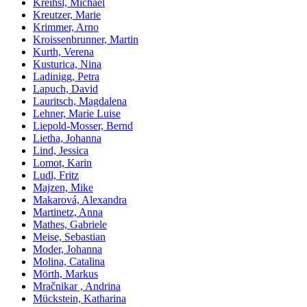
Kreihsl, Michael
Kreutzer, Marie
Krimmer, Arno
Kroissenbrunner, Martin
Kurth, Verena
Kusturica, Nina
Ladinigg, Petra
Lapuch, David
Lauritsch, Magdalena
Lehner, Marie Luise
Liepold-Mosser, Bernd
Lietha, Johanna
Lind, Jessica
Lomot, Karin
Ludl, Fritz
Majzen, Mike
Makarová, Alexandra
Martinetz, Anna
Mathes, Gabriele
Meise, Sebastian
Moder, Johanna
Molina, Catalina
Mörth, Markus
Mračnikar , Andrina
Mückstein, Katharina