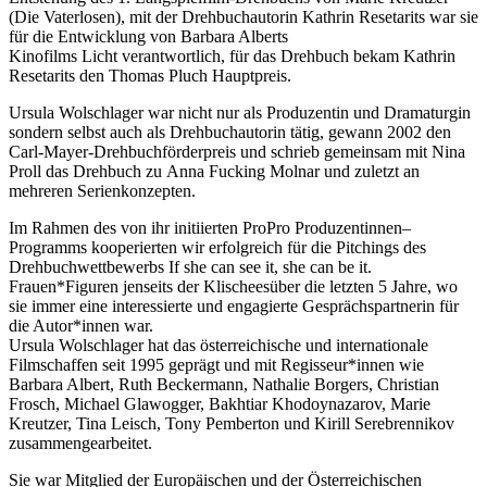
(Die Vaterlosen), mit der Drehbuchautorin Kathrin Resetarits war sie
für die Entwicklung von Barbara Alberts
Kinofilms Licht verantwortlich, für das Drehbuch bekam Kathrin
Resetarits den Thomas Pluch Hauptpreis.
Ursula Wolschlager war nicht nur als Produzentin und Dramaturgin
sondern selbst auch als Drehbuchautorin tätig, gewann 2002 den
Carl-Mayer-Drehbuchförderpreis und schrieb gemeinsam mit Nina
Proll das Drehbuch zu Anna Fucking Molnar und zuletzt an
mehreren Serienkonzepten.
Im Rahmen des von ihr initiierten ProPro Produzentinnen–
Programms kooperierten wir erfolgreich für die Pitchings des
Drehbuchwettbewerbs If she can see it, she can be it.
Frauen*Figuren jenseits der Klischeesüber die letzten 5 Jahre, wo
sie immer eine interessierte und engagierte Gesprächspartnerin für
die Autor*innen war.
Ursula Wolschlager hat das österreichische und internationale
Filmschaffen seit 1995 geprägt und mit Regisseur*innen wie
Barbara Albert, Ruth Beckermann, Nathalie Borgers, Christian
Frosch, Michael Glawogger, Bakhtiar Khodoynazarov, Marie
Kreutzer, Tina Leisch, Tony Pemberton und Kirill Serebrennikov
zusammengearbeitet.
Sie war Mitglied der Europäischen und der Österreichischen