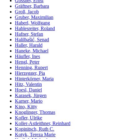
Gossner, Ernst
Gräftner, Barbara
Groll, Jacob
Gruber, Maximilian
Haberl, Wolfgang
Hablesreiter, Roland
Hafner, Stefan
Halilbašić, Senad
Haller, Harald
Haneke, Michael
Häufler, Ines
Hengl, Peter
Henning, Rupert
Hierzegger, Pia
Hinterkörner, Maria
Hitz, Valentin
Hoesl, Daniel
Karasek, Jürgen
Karner, Mario
Kino, Kitty
Knoglinger, Thomas
Kofler, Ulrike
Koller-Astleithner, Reinhard
Kopinitsch, Ruth C.
Kotyk, Tereza Marie