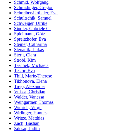
Schmid, Wolfgang
Schmidinger, Gregor
Schreiber-Urthaler, Eva
Schultschik, Samuel
Schweiger, Ulrike
Sindler, Gabriele C.
Spielmann, Götz
Spreitzhofer, Eva
Steiner, Catharina
Stepanik, Lukas
Stern, Clara
Strobl, Kim
Taschek, Michaela
Testor, Eva
Thill, Marie-Therese
Tikhonova, Elena
Trejo, Alexander
Vuissa, Christian
Walder, Vanessa
Weingartner, Thomas
Widrich, Virgil
Wirlinger, Hannes
Writze, Matthias
Zach, Bastian
Zdesar, Judith