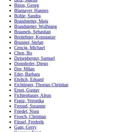
Biron, Georg
Blamayer, Hannes
Bohle, Sandra
Brandstetter, Maja
Brandstetter, Wolfgang
Brauneis, Sebastian
Breitebner, Konstanze
Brunner, Stefan
Cencig, Michael
Chen, Bo
Deisenberger, Samuel
Donnhofer, Diego
Dor, Milan
Eder, Barbara
Ehrlich, Eduard
Eichtinger, Thomas Christian
Ernst, Gustav
Fichtenbauer, Alrun
Franz, Veronika
Freund, Susanne
Friedel, Nora
Frosch, Christian
Füssel, Frederik
Gam, Gerry