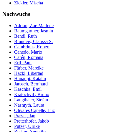
Zickler, Mischa
Nachwuchs
Adrion, Zoe Marlene
Baumgartner, Jasmin
Bendl, Ruth
Brandeis, Clarissa S.
Cambrinus, Robert
Canedo, Mario
Carén, Romana
Ertl, Paul
Färber, Mareike
Hackl, Libertad
Hanappi, Katalin
Jarosch, Bernhard
Kaschka, Emil
Kratochvil , Bruno
Langthaler, Stefan
Nasmyth, Laura
Olivares Capelle, Luz
Prazak, Jan
Pretterhofer, Jakob
Putzer, Ulrike
Reitzer, Angelika