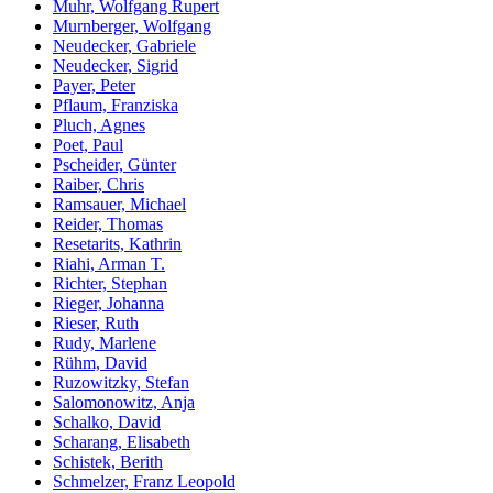
Muhr, Wolfgang Rupert
Murnberger, Wolfgang
Neudecker, Gabriele
Neudecker, Sigrid
Payer, Peter
Pflaum, Franziska
Pluch, Agnes
Poet, Paul
Pscheider, Günter
Raiber, Chris
Ramsauer, Michael
Reider, Thomas
Resetarits, Kathrin
Riahi, Arman T.
Richter, Stephan
Rieger, Johanna
Rieser, Ruth
Rudy, Marlene
Rühm, David
Ruzowitzky, Stefan
Salomonowitz, Anja
Schalko, David
Scharang, Elisabeth
Schistek, Berith
Schmelzer, Franz Leopold