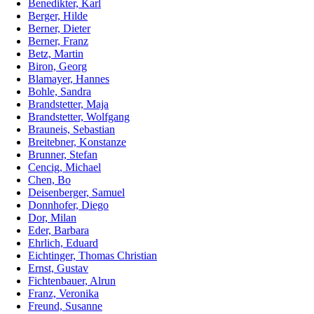
Benedikter, Karl
Berger, Hilde
Berner, Dieter
Berner, Franz
Betz, Martin
Biron, Georg
Blamayer, Hannes
Bohle, Sandra
Brandstetter, Maja
Brandstetter, Wolfgang
Brauneis, Sebastian
Breitebner, Konstanze
Brunner, Stefan
Cencig, Michael
Chen, Bo
Deisenberger, Samuel
Donnhofer, Diego
Dor, Milan
Eder, Barbara
Ehrlich, Eduard
Eichtinger, Thomas Christian
Ernst, Gustav
Fichtenbauer, Alrun
Franz, Veronika
Freund, Susanne