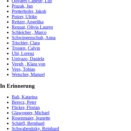
Olivares Capelle, Luz
Prazak, Jan
Pretterhofer, Jakob
Putzer, Ulrike
Reitzer, Angelika
Requat, Olivia Lauren
Schleicher , Marco
Schwingenschuh, Anna
Trischler, Clara
Trosien, Calvin
Uhl, Lorenz
Univazo, Daniela
Veegh , Klara von
Vees, Tobias
Wetscher, Manuel
In Erinnerung
Bali, Katarina
Berecz, Peter
Flicker, Florian
Glawogger, Michael
Rosenmaier, Jeanette
Schärfl, Bernhard
Schwabenitzky, Reinhard