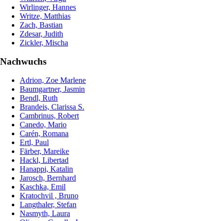
Wirlinger, Hannes
Writze, Matthias
Zach, Bastian
Zdesar, Judith
Zickler, Mischa
Nachwuchs
Adrion, Zoe Marlene
Baumgartner, Jasmin
Bendl, Ruth
Brandeis, Clarissa S.
Cambrinus, Robert
Canedo, Mario
Carén, Romana
Ertl, Paul
Färber, Mareike
Hackl, Libertad
Hanappi, Katalin
Jarosch, Bernhard
Kaschka, Emil
Kratochvil , Bruno
Langthaler, Stefan
Nasmyth, Laura