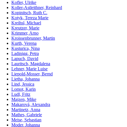
Kofler, Ulrike
Koller-Astleithner, Reinhard
Kopinitsch, Ruth C.
Kotyk, Tereza Marie
Kreihsl, Michael
Kreutzer, Marie
Krimmer, Arno
Kroissenbrunner, Martin
Kurth, Verena
Kusturica, Nina
Ladinigg, Petra
Lapuch, David
Lauritsch, Magdalena
Lehner, Marie Luise
Liepold-Mosser, Bernd
Lietha, Johanna
Lind, Jessica
Lomot, Karin
Ludl, Fritz
Majzen, Mike
Makarová, Alexandra
Martinetz, Anna
Mathes, Gabriele
Meise, Sebastian
Moder, Johanna