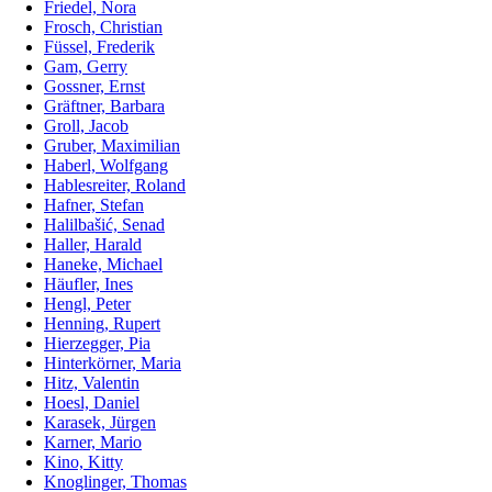
Friedel, Nora
Frosch, Christian
Füssel, Frederik
Gam, Gerry
Gossner, Ernst
Gräftner, Barbara
Groll, Jacob
Gruber, Maximilian
Haberl, Wolfgang
Hablesreiter, Roland
Hafner, Stefan
Halilbašić, Senad
Haller, Harald
Haneke, Michael
Häufler, Ines
Hengl, Peter
Henning, Rupert
Hierzegger, Pia
Hinterkörner, Maria
Hitz, Valentin
Hoesl, Daniel
Karasek, Jürgen
Karner, Mario
Kino, Kitty
Knoglinger, Thomas