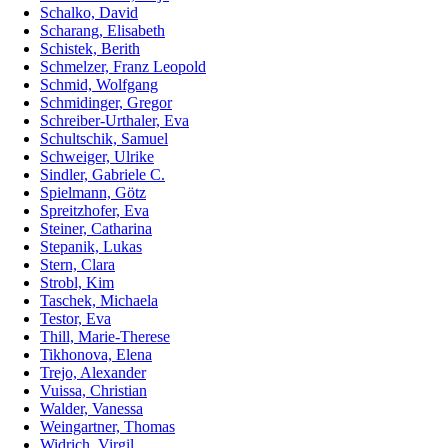
Schalko, David
Scharang, Elisabeth
Schistek, Berith
Schmelzer, Franz Leopold
Schmid, Wolfgang
Schmidinger, Gregor
Schreiber-Urthaler, Eva
Schultschik, Samuel
Schweiger, Ulrike
Sindler, Gabriele C.
Spielmann, Götz
Spreitzhofer, Eva
Steiner, Catharina
Stepanik, Lukas
Stern, Clara
Strobl, Kim
Taschek, Michaela
Testor, Eva
Thill, Marie-Therese
Tikhonova, Elena
Trejo, Alexander
Vuissa, Christian
Walder, Vanessa
Weingartner, Thomas
Widrich, Virgil