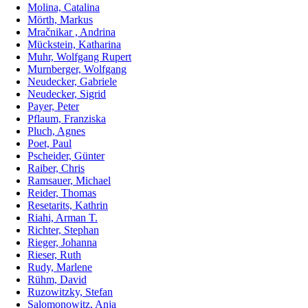
Molina, Catalina
Mörth, Markus
Mračnikar , Andrina
Mückstein, Katharina
Muhr, Wolfgang Rupert
Murnberger, Wolfgang
Neudecker, Gabriele
Neudecker, Sigrid
Payer, Peter
Pflaum, Franziska
Pluch, Agnes
Poet, Paul
Pscheider, Günter
Raiber, Chris
Ramsauer, Michael
Reider, Thomas
Resetarits, Kathrin
Riahi, Arman T.
Richter, Stephan
Rieger, Johanna
Rieser, Ruth
Rudy, Marlene
Rühm, David
Ruzowitzky, Stefan
Salomonowitz, Anja