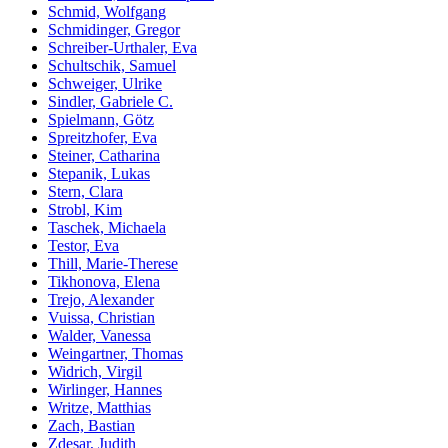
Schmid, Wolfgang
Schmidinger, Gregor
Schreiber-Urthaler, Eva
Schultschik, Samuel
Schweiger, Ulrike
Sindler, Gabriele C.
Spielmann, Götz
Spreitzhofer, Eva
Steiner, Catharina
Stepanik, Lukas
Stern, Clara
Strobl, Kim
Taschek, Michaela
Testor, Eva
Thill, Marie-Therese
Tikhonova, Elena
Trejo, Alexander
Vuissa, Christian
Walder, Vanessa
Weingartner, Thomas
Widrich, Virgil
Wirlinger, Hannes
Writze, Matthias
Zach, Bastian
Zdesar, Judith