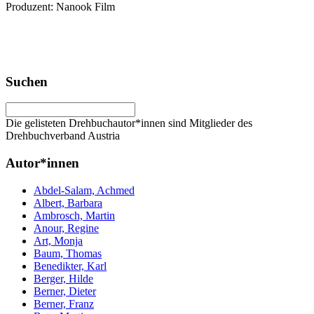
Produzent: Nanook Film
Suchen
Die gelisteten Drehbuchautor*innen sind Mitglieder des
Drehbuchverband Austria
Autor*innen
Abdel-Salam, Achmed
Albert, Barbara
Ambrosch, Martin
Anour, Regine
Art, Monja
Baum, Thomas
Benedikter, Karl
Berger, Hilde
Berner, Dieter
Berner, Franz