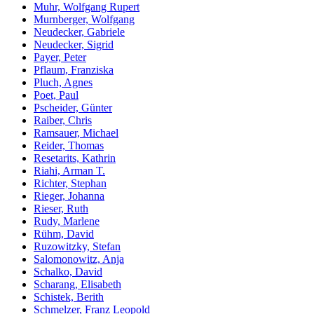
Muhr, Wolfgang Rupert
Murnberger, Wolfgang
Neudecker, Gabriele
Neudecker, Sigrid
Payer, Peter
Pflaum, Franziska
Pluch, Agnes
Poet, Paul
Pscheider, Günter
Raiber, Chris
Ramsauer, Michael
Reider, Thomas
Resetarits, Kathrin
Riahi, Arman T.
Richter, Stephan
Rieger, Johanna
Rieser, Ruth
Rudy, Marlene
Rühm, David
Ruzowitzky, Stefan
Salomonowitz, Anja
Schalko, David
Scharang, Elisabeth
Schistek, Berith
Schmelzer, Franz Leopold