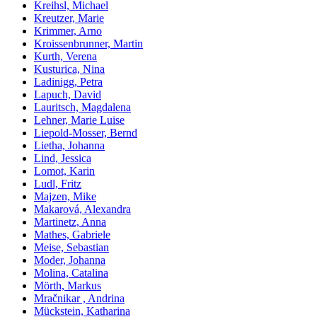
Kreihsl, Michael
Kreutzer, Marie
Krimmer, Arno
Kroissenbrunner, Martin
Kurth, Verena
Kusturica, Nina
Ladinigg, Petra
Lapuch, David
Lauritsch, Magdalena
Lehner, Marie Luise
Liepold-Mosser, Bernd
Lietha, Johanna
Lind, Jessica
Lomot, Karin
Ludl, Fritz
Majzen, Mike
Makarová, Alexandra
Martinetz, Anna
Mathes, Gabriele
Meise, Sebastian
Moder, Johanna
Molina, Catalina
Mörth, Markus
Mračnikar , Andrina
Mückstein, Katharina