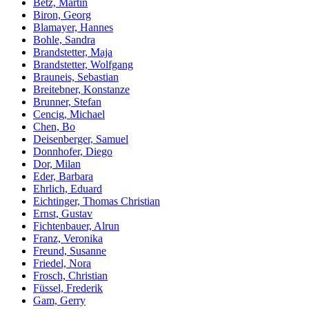
Betz, Martin
Biron, Georg
Blamayer, Hannes
Bohle, Sandra
Brandstetter, Maja
Brandstetter, Wolfgang
Brauneis, Sebastian
Breitebner, Konstanze
Brunner, Stefan
Cencig, Michael
Chen, Bo
Deisenberger, Samuel
Donnhofer, Diego
Dor, Milan
Eder, Barbara
Ehrlich, Eduard
Eichtinger, Thomas Christian
Ernst, Gustav
Fichtenbauer, Alrun
Franz, Veronika
Freund, Susanne
Friedel, Nora
Frosch, Christian
Füssel, Frederik
Gam, Gerry