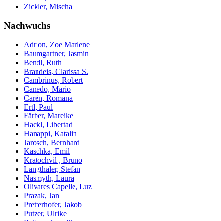
Zickler, Mischa
Nachwuchs
Adrion, Zoe Marlene
Baumgartner, Jasmin
Bendl, Ruth
Brandeis, Clarissa S.
Cambrinus, Robert
Canedo, Mario
Carén, Romana
Ertl, Paul
Färber, Mareike
Hackl, Libertad
Hanappi, Katalin
Jarosch, Bernhard
Kaschka, Emil
Kratochvil , Bruno
Langthaler, Stefan
Nasmyth, Laura
Olivares Capelle, Luz
Prazak, Jan
Pretterhofer, Jakob
Putzer, Ulrike