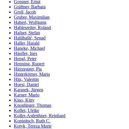
Gossner, Ernst
Gräftner, Barbara
Groll, Jacob
Gruber, Maximilian
Haberl, Wolfgang
Hablesreiter, Roland
Hafner, Stefan
Halilbašić, Senad
Haller, Harald
Haneke, Michael
Häufler, Ines
Hengl, Peter
Henning, Rupert
Hierzegger, Pia
Hinterkörner, Maria
Hitz, Valentin
Hoesl, Daniel
Karasek, Jürgen
Karner, Mario
Kino, Kitty
Knoglinger, Thomas
Kofler, Ulrike
Koller-Astleithner, Reinhard
Kopinitsch, Ruth C.
Kotyk, Tereza Marie