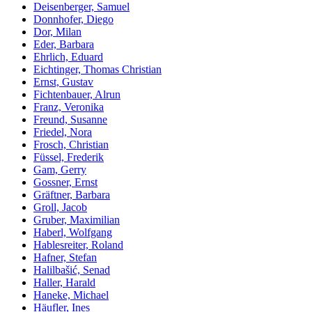
Deisenberger, Samuel
Donnhofer, Diego
Dor, Milan
Eder, Barbara
Ehrlich, Eduard
Eichtinger, Thomas Christian
Ernst, Gustav
Fichtenbauer, Alrun
Franz, Veronika
Freund, Susanne
Friedel, Nora
Frosch, Christian
Füssel, Frederik
Gam, Gerry
Gossner, Ernst
Gräftner, Barbara
Groll, Jacob
Gruber, Maximilian
Haberl, Wolfgang
Hablesreiter, Roland
Hafner, Stefan
Halilbašić, Senad
Haller, Harald
Haneke, Michael
Häufler, Ines