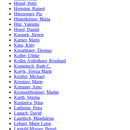
Hengl, Peter
Henning, Rupert
Hierzegger, Pia
Hinterkörner, Maria
Hitz, Valentin
Hoesl, Daniel
Karasek, Jürgen
Karner, Mario
Kino, Kitty
Knoglinger, Thomas
Kofler, Ulrike
Koller-Astleithner, Reinhard
Kopinitsch, Ruth C.
Kotyk, Tereza Marie
Kreihsl, Michael
Kreutzer, Marie
Krimmer, Arno
Kroissenbrunner, Martin
Kurth, Verena
Kusturica, Nina
Ladinigg, Petra
Lapuch, David
Lauritsch, Magdalena
Lehner, Marie Luise
Liepold-Mosser, Bernd