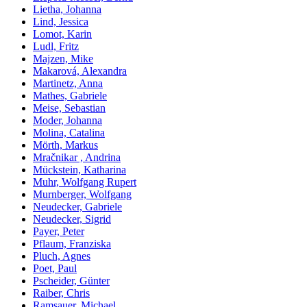
Lietha, Johanna
Lind, Jessica
Lomot, Karin
Ludl, Fritz
Majzen, Mike
Makarová, Alexandra
Martinetz, Anna
Mathes, Gabriele
Meise, Sebastian
Moder, Johanna
Molina, Catalina
Mörth, Markus
Mračnikar , Andrina
Mückstein, Katharina
Muhr, Wolfgang Rupert
Murnberger, Wolfgang
Neudecker, Gabriele
Neudecker, Sigrid
Payer, Peter
Pflaum, Franziska
Pluch, Agnes
Poet, Paul
Pscheider, Günter
Raiber, Chris
Ramsauer, Michael