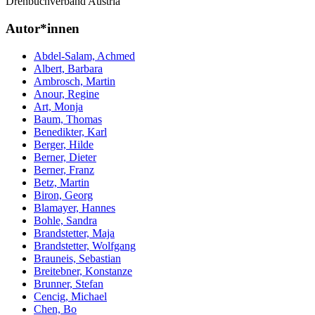
Drehbuchverband Austria
Autor*innen
Abdel-Salam, Achmed
Albert, Barbara
Ambrosch, Martin
Anour, Regine
Art, Monja
Baum, Thomas
Benedikter, Karl
Berger, Hilde
Berner, Dieter
Berner, Franz
Betz, Martin
Biron, Georg
Blamayer, Hannes
Bohle, Sandra
Brandstetter, Maja
Brandstetter, Wolfgang
Brauneis, Sebastian
Breitebner, Konstanze
Brunner, Stefan
Cencig, Michael
Chen, Bo