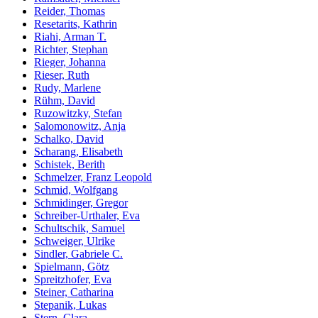
Reider, Thomas
Resetarits, Kathrin
Riahi, Arman T.
Richter, Stephan
Rieger, Johanna
Rieser, Ruth
Rudy, Marlene
Rühm, David
Ruzowitzky, Stefan
Salomonowitz, Anja
Schalko, David
Scharang, Elisabeth
Schistek, Berith
Schmelzer, Franz Leopold
Schmid, Wolfgang
Schmidinger, Gregor
Schreiber-Urthaler, Eva
Schultschik, Samuel
Schweiger, Ulrike
Sindler, Gabriele C.
Spielmann, Götz
Spreitzhofer, Eva
Steiner, Catharina
Stepanik, Lukas
Stern, Clara