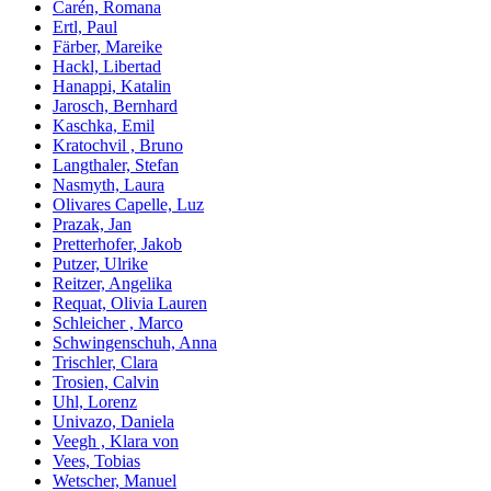
Carén, Romana
Ertl, Paul
Färber, Mareike
Hackl, Libertad
Hanappi, Katalin
Jarosch, Bernhard
Kaschka, Emil
Kratochvil , Bruno
Langthaler, Stefan
Nasmyth, Laura
Olivares Capelle, Luz
Prazak, Jan
Pretterhofer, Jakob
Putzer, Ulrike
Reitzer, Angelika
Requat, Olivia Lauren
Schleicher , Marco
Schwingenschuh, Anna
Trischler, Clara
Trosien, Calvin
Uhl, Lorenz
Univazo, Daniela
Veegh , Klara von
Vees, Tobias
Wetscher, Manuel