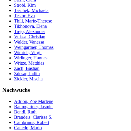
Strobl, Kim
Taschek, Michaela
Testor, Eva
Thill, Marie-Therese
Tikhonova, Elena
Trejo, Alexander
Vuissa, Christian
Walder, Vanessa
Weingartner, Thomas
Widrich, Virgil
Wirlinger, Hannes
Writze, Matthias
Zach, Bastian
Zdesar, Judith
Zickler, Mischa
Nachwuchs
Adrion, Zoe Marlene
Baumgartner, Jasmin
Bendl, Ruth
Brandeis, Clarissa S.
Cambrinus, Robert
Canedo, Mario