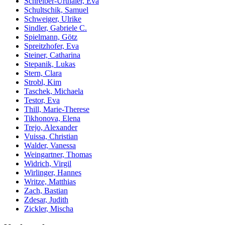
Schreiber-Urthaler, Eva
Schultschik, Samuel
Schweiger, Ulrike
Sindler, Gabriele C.
Spielmann, Götz
Spreitzhofer, Eva
Steiner, Catharina
Stepanik, Lukas
Stern, Clara
Strobl, Kim
Taschek, Michaela
Testor, Eva
Thill, Marie-Therese
Tikhonova, Elena
Trejo, Alexander
Vuissa, Christian
Walder, Vanessa
Weingartner, Thomas
Widrich, Virgil
Wirlinger, Hannes
Writze, Matthias
Zach, Bastian
Zdesar, Judith
Zickler, Mischa