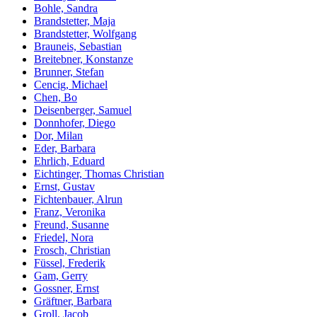
Bohle, Sandra
Brandstetter, Maja
Brandstetter, Wolfgang
Brauneis, Sebastian
Breitebner, Konstanze
Brunner, Stefan
Cencig, Michael
Chen, Bo
Deisenberger, Samuel
Donnhofer, Diego
Dor, Milan
Eder, Barbara
Ehrlich, Eduard
Eichtinger, Thomas Christian
Ernst, Gustav
Fichtenbauer, Alrun
Franz, Veronika
Freund, Susanne
Friedel, Nora
Frosch, Christian
Füssel, Frederik
Gam, Gerry
Gossner, Ernst
Gräftner, Barbara
Groll, Jacob