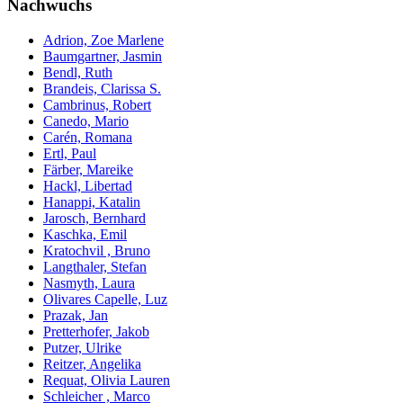
Nachwuchs
Adrion, Zoe Marlene
Baumgartner, Jasmin
Bendl, Ruth
Brandeis, Clarissa S.
Cambrinus, Robert
Canedo, Mario
Carén, Romana
Ertl, Paul
Färber, Mareike
Hackl, Libertad
Hanappi, Katalin
Jarosch, Bernhard
Kaschka, Emil
Kratochvil , Bruno
Langthaler, Stefan
Nasmyth, Laura
Olivares Capelle, Luz
Prazak, Jan
Pretterhofer, Jakob
Putzer, Ulrike
Reitzer, Angelika
Requat, Olivia Lauren
Schleicher , Marco