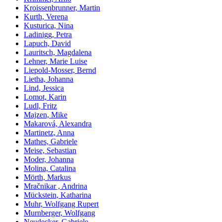
Kroissenbrunner, Martin
Kurth, Verena
Kusturica, Nina
Ladinigg, Petra
Lapuch, David
Lauritsch, Magdalena
Lehner, Marie Luise
Liepold-Mosser, Bernd
Lietha, Johanna
Lind, Jessica
Lomot, Karin
Ludl, Fritz
Majzen, Mike
Makarová, Alexandra
Martinetz, Anna
Mathes, Gabriele
Meise, Sebastian
Moder, Johanna
Molina, Catalina
Mörth, Markus
Mračnikar , Andrina
Mückstein, Katharina
Muhr, Wolfgang Rupert
Murnberger, Wolfgang
Neudecker, Gabriele