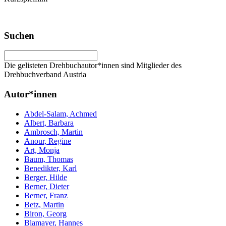
Suchen
Die gelisteten Drehbuchautor*innen sind Mitglieder des
Drehbuchverband Austria
Autor*innen
Abdel-Salam, Achmed
Albert, Barbara
Ambrosch, Martin
Anour, Regine
Art, Monja
Baum, Thomas
Benedikter, Karl
Berger, Hilde
Berner, Dieter
Berner, Franz
Betz, Martin
Biron, Georg
Blamayer, Hannes