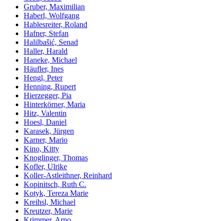
Gruber, Maximilian
Haberl, Wolfgang
Hablesreiter, Roland
Hafner, Stefan
Halilbašić, Senad
Haller, Harald
Haneke, Michael
Häufler, Ines
Hengl, Peter
Henning, Rupert
Hierzegger, Pia
Hinterkörner, Maria
Hitz, Valentin
Hoesl, Daniel
Karasek, Jürgen
Karner, Mario
Kino, Kitty
Knoglinger, Thomas
Kofler, Ulrike
Koller-Astleithner, Reinhard
Kopinitsch, Ruth C.
Kotyk, Tereza Marie
Kreihsl, Michael
Kreutzer, Marie
Krimmer, Arno