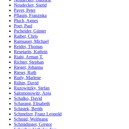
Neudecker, Sigrid
Payer, Peter
Pflaum, Franziska
Pluch, Agnes
Poet, Paul
Pscheider, Günter
Raiber, Chris
Ramsauer, Michael
Reider, Thomas
Resetarits, Kathrin
Riahi, Arman T.
Richter, Stephan
Rieger, Johanna
Rieser, Ruth
Rudy, Marlene
Rühm, David
Ruzowitzky, Stefan
Salomonowitz, Anja
Schalko, David
Scharang, Elisabeth
Schistek, Berith
Schmelzer, Franz Leopold
Schmid, Wolfgang
Schmidinger, Gregor