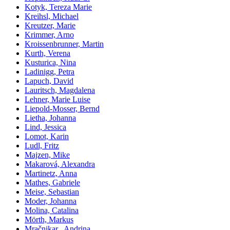
Kotyk, Tereza Marie
Kreihsl, Michael
Kreutzer, Marie
Krimmer, Arno
Kroissenbrunner, Martin
Kurth, Verena
Kusturica, Nina
Ladinigg, Petra
Lapuch, David
Lauritsch, Magdalena
Lehner, Marie Luise
Liepold-Mosser, Bernd
Lietha, Johanna
Lind, Jessica
Lomot, Karin
Ludl, Fritz
Majzen, Mike
Makarová, Alexandra
Martinetz, Anna
Mathes, Gabriele
Meise, Sebastian
Moder, Johanna
Molina, Catalina
Mörth, Markus
Mračnikar , Andrina