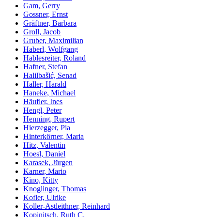
Gam, Gerry
Gossner, Ernst
Gräftner, Barbara
Groll, Jacob
Gruber, Maximilian
Haberl, Wolfgang
Hablesreiter, Roland
Hafner, Stefan
Halilbašić, Senad
Haller, Harald
Haneke, Michael
Häufler, Ines
Hengl, Peter
Henning, Rupert
Hierzegger, Pia
Hinterkörner, Maria
Hitz, Valentin
Hoesl, Daniel
Karasek, Jürgen
Karner, Mario
Kino, Kitty
Knoglinger, Thomas
Kofler, Ulrike
Koller-Astleithner, Reinhard
Kopinitsch, Ruth C.