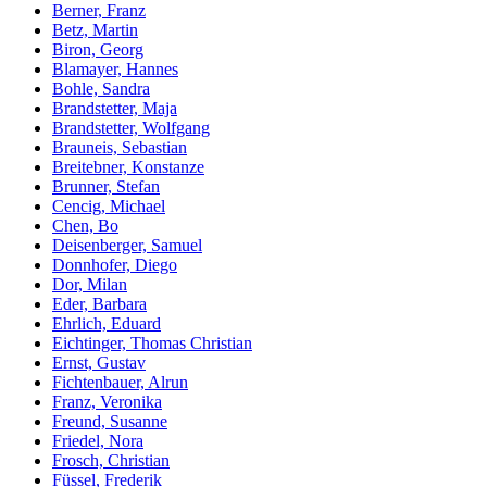
Berner, Franz
Betz, Martin
Biron, Georg
Blamayer, Hannes
Bohle, Sandra
Brandstetter, Maja
Brandstetter, Wolfgang
Brauneis, Sebastian
Breitebner, Konstanze
Brunner, Stefan
Cencig, Michael
Chen, Bo
Deisenberger, Samuel
Donnhofer, Diego
Dor, Milan
Eder, Barbara
Ehrlich, Eduard
Eichtinger, Thomas Christian
Ernst, Gustav
Fichtenbauer, Alrun
Franz, Veronika
Freund, Susanne
Friedel, Nora
Frosch, Christian
Füssel, Frederik