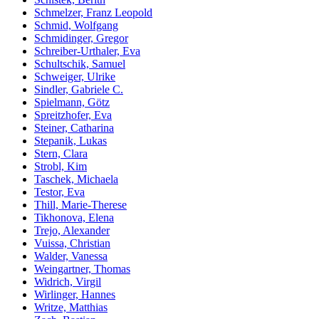
Schmelzer, Franz Leopold
Schmid, Wolfgang
Schmidinger, Gregor
Schreiber-Urthaler, Eva
Schultschik, Samuel
Schweiger, Ulrike
Sindler, Gabriele C.
Spielmann, Götz
Spreitzhofer, Eva
Steiner, Catharina
Stepanik, Lukas
Stern, Clara
Strobl, Kim
Taschek, Michaela
Testor, Eva
Thill, Marie-Therese
Tikhonova, Elena
Trejo, Alexander
Vuissa, Christian
Walder, Vanessa
Weingartner, Thomas
Widrich, Virgil
Wirlinger, Hannes
Writze, Matthias