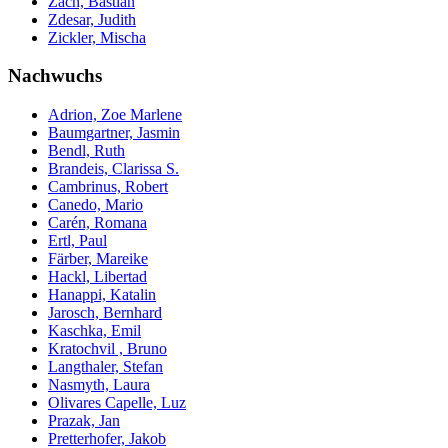
Zach, Bastian
Zdesar, Judith
Zickler, Mischa
Nachwuchs
Adrion, Zoe Marlene
Baumgartner, Jasmin
Bendl, Ruth
Brandeis, Clarissa S.
Cambrinus, Robert
Canedo, Mario
Carén, Romana
Ertl, Paul
Färber, Mareike
Hackl, Libertad
Hanappi, Katalin
Jarosch, Bernhard
Kaschka, Emil
Kratochvil , Bruno
Langthaler, Stefan
Nasmyth, Laura
Olivares Capelle, Luz
Prazak, Jan
Pretterhofer, Jakob