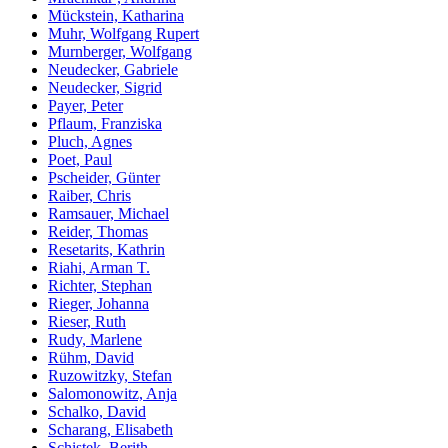
Mückstein, Katharina
Muhr, Wolfgang Rupert
Murnberger, Wolfgang
Neudecker, Gabriele
Neudecker, Sigrid
Payer, Peter
Pflaum, Franziska
Pluch, Agnes
Poet, Paul
Pscheider, Günter
Raiber, Chris
Ramsauer, Michael
Reider, Thomas
Resetarits, Kathrin
Riahi, Arman T.
Richter, Stephan
Rieger, Johanna
Rieser, Ruth
Rudy, Marlene
Rühm, David
Ruzowitzky, Stefan
Salomonowitz, Anja
Schalko, David
Scharang, Elisabeth
Schistek, Berith